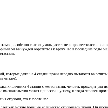
томов, особенно если опухоль растет не в просвет толстой кишк
орыми он вынужден обратиться к врачу. Но в последние годы бы
етастазы.
й, которые даже на 4 стадии врачи нередко пытаются вылечить 
и легкие).
рака кишечника 4 стадии с метастазами, человек проходит ряд 
е вмешательство может привести к успеху, и тогда человек прох
ния опухоли, так и после неё.
аляет как можно большее количество опухолевой ткани. Он про