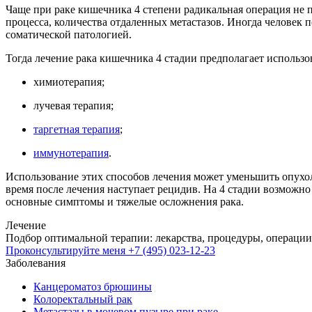
Чаще при раке кишечника 4 степени радикальная операция не 
процесса, количества отдаленных метастазов. Иногда человек
соматической патологией.
Тогда лечение рака кишечника 4 стадии предполагает использо
химиотерапия;
лучевая терапия;
таргетная терапия
;
иммунотерапия
.
Использование этих способов лечения может уменьшить опухоль
время после лечения наступает рецидив. На 4 стадии возмож
основные симптомы и тяжелые осложнения рака.
Лечение
Подбор оптимальной терапии: лекарства, процедуры, операции
Проконсультируйте меня
+7 (495) 023-12-23
Заболевания
Канцероматоз брюшины
Колоректальный рак
Метастазы в мочевом пузыре при раке