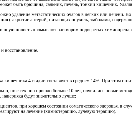
может быть брюшина, сальник, печень, тонкий кишечник. Удал
можно удаление метастатических очагов в легких или печени. Во
ация (закрытие артерий, питающих опухоль, эмболами, содержа
юшную полость промывают раствором подогретых химиопрепарат
 и восстановление.
 кишечника 4 стадии составляет в среднем 14%. При этом стоит
ельно, но с тех пор прошло больше 10 лет, появились новые мет
т, наверняка будут значительно лучше;
циентов, при хорошем состоянии соматического здоровья, в слу
реагируют на лечение (химиотерапию, лучевую терапию).