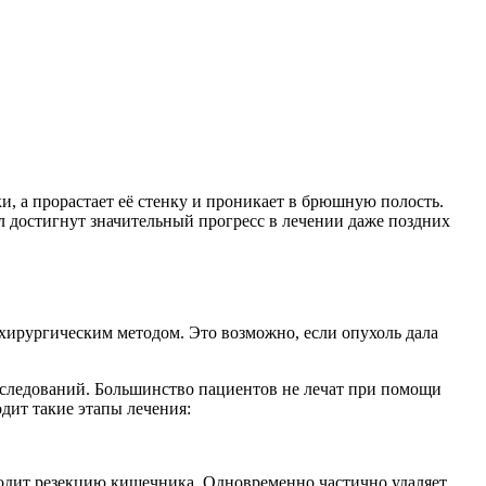
и, а прорастает её стенку и проникает в брюшную полость.
л достигнут значительный прогресс в лечении даже поздних
хирургическим методом. Это возможно, если опухоль дала
исследований. Большинство пациентов не лечат при помощи
одит такие этапы лечения:
водит резекцию кишечника. Одновременно частично удаляет