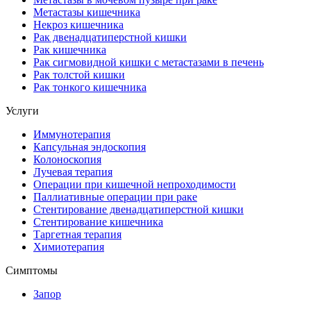
Метастазы кишечника
Некроз кишечника
Рак двенадцатиперстной кишки
Рак кишечника
Рак сигмовидной кишки с метастазами в печень
Рак толстой кишки
Рак тонкого кишечника
Услуги
Иммунотерапия
Капсульная эндоскопия
Колоноскопия
Лучевая терапия
Операции при кишечной непроходимости
Паллиативные операции при раке
Стентирование двенадцатиперстной кишки
Стентирование кишечника
Таргетная терапия
Химиотерапия
Симптомы
Запор