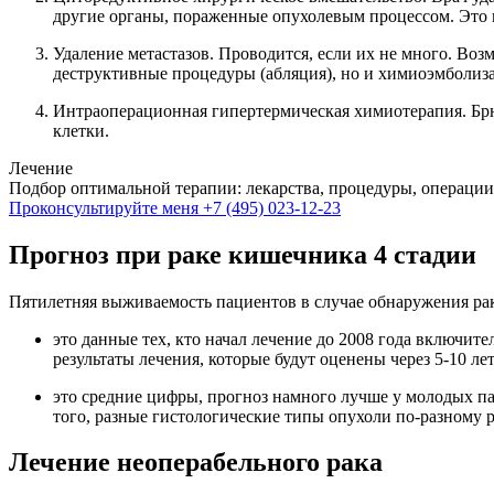
другие органы, пораженные опухолевым процессом. Это 
Удаление метастазов. Проводится, если их не много. Воз
деструктивные процедуры (абляция), но и химиоэмболиз
Интраоперационная гипертермическая химиотерапия. Бр
клетки.
Лечение
Подбор оптимальной терапии: лекарства, процедуры, операции
Проконсультируйте меня
+7 (495) 023-12-23
Прогноз при раке кишечника 4 стадии
Пятилетняя выживаемость пациентов в случае обнаружения рака
это данные тех, кто начал лечение до 2008 года включит
результаты лечения, которые будут оценены через 5-10 ле
это средние цифры, прогноз намного лучше у молодых па
того, разные гистологические типы опухоли по-разному 
Лечение неоперабельного рака