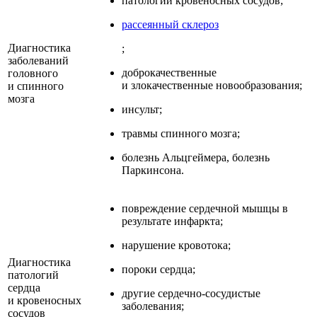
патологии кровеносных сосудов;
рассеянный склероз
Диагностика
;
заболеваний
доброкачественные
головного
и злокачественные новообразования;
и спинного
мозга
инсульт;
травмы спинного мозга;
болезнь Альцгеймера, болезнь
Паркинсона.
повреждение сердечной мышцы в
результате инфаркта;
нарушение кровотока;
Диагностика
пороки сердца;
патологий
сердца
другие сердечно-сосудистые
и кровеносных
заболевания;
сосудов