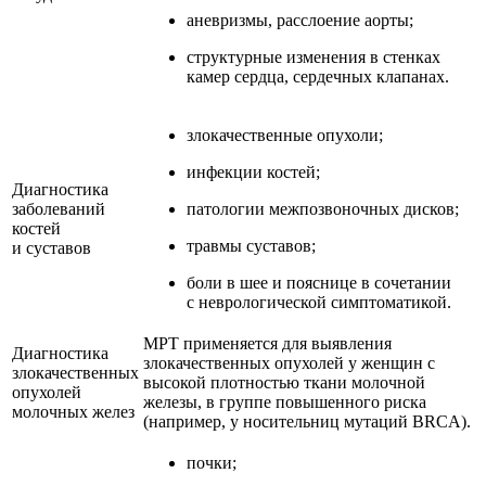
аневризмы, расслоение аорты;
структурные изменения в стенках
камер сердца, сердечных клапанах.
злокачественные опухоли;
инфекции костей;
Диагностика
заболеваний
патологии межпозвоночных дисков;
костей
травмы суставов;
и суставов
боли в шее и пояснице в сочетании
с неврологической симптоматикой.
МРТ применяется для выявления
Диагностика
злокачественных опухолей у женщин с
злокачественных
высокой плотностью ткани молочной
опухолей
железы, в группе повышенного риска
молочных желез
(например, у носительниц мутаций BRCA).
почки;