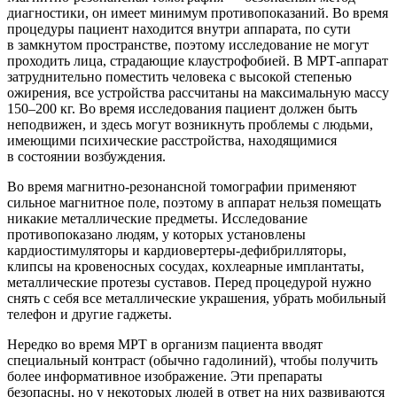
диагностики, он имеет минимум противопоказаний. Во время
процедуры пациент находится внутри аппарата, по сути
в замкнутом пространстве, поэтому исследование не могут
проходить лица, страдающие клаустрофобией. В МРТ-аппарат
затруднительно поместить человека с высокой степенью
ожирения, все устройства рассчитаны на максимальную массу
150–200 кг. Во время исследования пациент должен быть
неподвижен, и здесь могут возникнуть проблемы с людьми,
имеющими психические расстройства, находящимися
в состоянии возбуждения.
Во время магнитно-резонансной томографии применяют
сильное магнитное поле, поэтому в аппарат нельзя помещать
никакие металлические предметы. Исследование
противопоказано людям, у которых установлены
кардиостимуляторы и кардиовертеры-дефибрилляторы,
клипсы на кровеносных сосудах, кохлеарные имплантаты,
металлические протезы суставов. Перед процедурой нужно
снять с себя все металлические украшения, убрать мобильный
телефон и другие гаджеты.
Нередко во время МРТ в организм пациента вводят
специальный контраст (обычно гадолиний), чтобы получить
более информативное изображение. Эти препараты
безопасны, но у некоторых людей в ответ на них развиваются