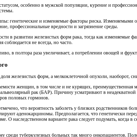
м статусом, особенно в мужской популяции, курение и професси
стемы.
ппы: генетические и изменяемые факторы риска. Изменяемыми он
ние, профессиональные вредности и загрязнение среды.
сти в развитии железистых форм рака, тогда как изменяемые ф
 соблюдается не всегда, но часто.
пиво, в полтора раза увеличивает, а потреблении овощей и фрукт
ого
 доля железистых форм, а мелкоклеточной опухоли, наоборот, сн
ваемости женщин, в том числе и не курящих, преимущественная
оальвеолярный рак (БАР). Причину усматривают в неадекватной
оров половых гормонов.
отмечено, что вероятность заболеть у близких родственников бо
валируют аденокарциномы. Предполагается, что генетически пере
е. О наследственном варианте рака следует подумать, когда в 
ому среди туберкулезных больных так много онкопациентов. Пол