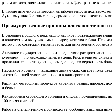
раком легкого, опять-таки превалировать будут разные вариан
Влияние иммунной супрессии на заболеваемость подтверждает
Аутоиммунная болезнь склеродермия сочетается с железистыми
Преимущественные причины плоскоклеточного и 
В середине прошлого века нашло научное подтверждение влиян
и количеством выкуриваемых сигарет, качества табака. Перехо
потому что советский темный табак для дыхательных органов х
Активное государственное противодействие распространению 
курением — по несколько пачек на день. Риск начинает снижать
продолжительности курения, чем дольше, тем вероятность боль
Пассивное курение — вдыхание дыма чужих сигарет тоже увели
за счет большей чувствительности к канцерогенам.
Различен метаболизм продуктов курения у разных народов, по
и белых.
Канцерогены сгорающего топлива и отходы промышленных пред
100 тысяч жителей.
Работа в сталелитейном производстве, особенно выплавка никел