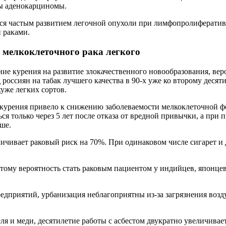
ты аденокарциномы.
ся частым развитием легочной опухоли при лимфопролифератив
 раками.
мелкоклеточного рака легкого
ие курения на развитие злокачественного новообразования, ве
д россиян на табак лучшего качества в 90-х уже ко второму дес
уже легких сортов.
курения привело к снижению заболеваемости мелкоклеточной фо
ся только через 5 лет после отказа от вредной привычки, а при 
ше.
чивает раковый риск на 70%. При одинаковом числе сигарет и 
этому вероятность стать раковым пациентом у индийцев, японц
приятий, урбанизация неблагоприятны из-за загрязнения возду
я и меди, десятилетие работы с асбестом двукратно увеличивает