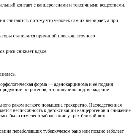
ональный контакт с канцерогенами и токсичными веществами,
и считаются, потому что человек сам их выбирает, а при
акторы становятся причиной плоскоклеточного
ов риск снижает вдвое.
изилась.
 морфологическая форма — аденокарцинома и её подвид
 продукции эстрогенов, что получило подтверждение
льного раком легкого повышена трехкратно. Наследственная
дается неспособность к детоксикации канцерогенов и снижение
семье было отмечено заболевание у трёх ближайших
овина переболевших туберкулезом рано или поздно заболеет