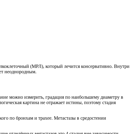
лкоклеточный (МРЛ), который лечится консервативно. Внутри
ет неоднородным.
ание можно измерить, градация по наибольшему диаметру в
логическая картина не отражает истины, поэтому стадия
ого по бронхам и трахее. Метастазы в средостении
чие отделённых метастазов это 4 стадия вне зависимости