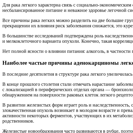
Для рака легкого характерна связь с социально-экономически
несбалансированное питание и неважное здоровье легочной си
Все причины рака легких можно разделить на две большие гру
прекращении их влияния риск заболевания снижается, это куре
В большинстве исследований подтверждена роль наследственно
и мелкоклеточного варианта опухоли. Конечно, такая корреляция
Нет полной ясности о влиянии питания: алкоголь, в частности 
Наиболее частые причины аденокарциномы легк
В последние десятилетия в структуре рака легкого увеличилась
В конце прошлого столетия стали отмечать нарастание заболе
с локализацией в периферических отделах органа — бронхиол
обнаружением на поверхности раковых клеток легкого рецепт
В развитии железистых форм играет роль и наследственность, 
злокачественная опухоль возникает в молодом возрасте и пре
активности некоторых ферментов, участвующих в их метаболизм
родственников.
Железистые новообразования часто развиваются в рубце, поэт