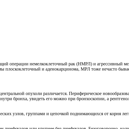
ащий операции немелкоклеточный рак (НМРЛ) и агрессивный ме
мы плоскоклеточный и аденокарцинома, МРЛ тоже нечасто быва
центральной опухоли различается. Периферическое новообразов
внутри бронха, увидеть его можно при бронхоскопии, а рентгено
еских узлов, группами и цепочкой поднимающихся от корня легк
м лимфоузлов или крупнее без лимфоузлов. Безоговорочно, нали