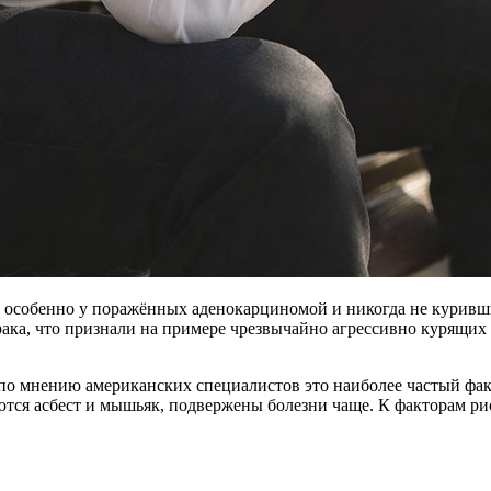
, особенно у поражённых аденокарциномой и никогда не куривш
ака, что признали на примере чрезвычайно агрессивно курящих 
 по мнению американских специалистов это наиболее частый фак
ся асбест и мышьяк, подвержены болезни чаще. К факторам рис