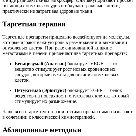
в виде радиоактивных микросфер. Они закупоривают просвет
питающих опухоль сосудов и облучают раковые клетки,
практически не затрагивая здоровые ткани.
Таргетная терапия
Таргетные препараты прицельно воздействуют на молекулы,
которые играют важную роль в размножении и выживании
опухолевых клеток. При раке сигмовидной кишки с
метастазами в печени применяют два таргетных препарата:
Бевацизумаб (Авастин)
блокирует VEGF — это
вещество стимулирует рост новых кровеносных
сосудов, которые нужны для питания опухолевых
клеток.
Цетуксимаб (Эрбитукс)
блокирует EGFR — белок-
рецептор на поверхности опухолевых клеток, который
стимулирует их размножение.
Чаще всего таргетную терапию этими препаратами назначают
в сочетании с классической химиотерапией.
Аблационные методики