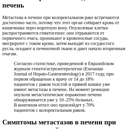
печень
Метастазы в печени при колоректальном раке встречаются
достаточно часто, потому что этот орган собирает кровь от
кишечника через воротную вену. Опухолевые клетки
распространяются гематогенно: они отрываются от
первичного очага, проникают в кровеносные сосуды,
мигрируют с током крови, затем выходят из сосудистого
русла, оседают в печеночной ткани и дают начало вторичным
очагам.
Согласно статистике, приведенной в Евразийском
журнале гепатогастроэнтерологии (Euroasian
Journal of Hepato-Gastroenterology) в 2017 году, при
первом обращении к врачу от 14 до 18%
пациентов с раком толстой и прямой кишки уже
имеют метастазы в печени. На момент резекции
опухоли метастатическое поражение печени
обнаруживается уже у 10–25% больных.
В конечном итоге оно произойдет у 70%
пациентов с колоректальным раком.
Симптомы метастазов в печени при