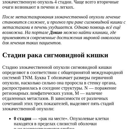
злокачественную опухоль 4 стадии. Чаще всего вторичные
очаги возникают в печени и легких.
После метастазирования злокачественной опухоли лечение
становится сложнее, и прогноз при раке сигмовидной кишки с
метастазами в печень ухудшается. Однако помощь всё ещё
возможна. На портале
Докио
можно найти клиники, где
применяются современные достижения мировой онкологии
для лечения таких пациентов.
Стадии рака сигмовидной кишки
Стадию злокачественной опухоли сигмовидной кишки
определяют в соответствии с общепринятой международной
системой TNM. Буква T обозначает размеры первичной
опухоли, насколько сильно она проросла в стенку органа,
распространилась в соседние структуры. N — поражение
регионарных лимфатических узлов, M — наличие
отдаленных метастазов. В зависимости от различных
сочетаний этих трех показателей, выделяют пять стадий
злокачественной опухоли:
0 стадия
— «рак на месте». Опухолевые клетки
находятся в пределах слизистой оболочки
и не распространяются глубже.