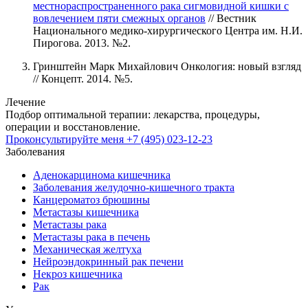
местнораспространенного рака сигмовидной кишки с
вовлечением пяти смежных органов
// Вестник
Национального медико-хирургического Центра им. Н.И.
Пирогова. 2013. №2.
Гринштейн Марк Михайлович Онкология: новый взгляд
// Концепт. 2014. №5.
Лечение
Подбор оптимальной терапии: лекарства, процедуры,
операции и восстановление.
Проконсультируйте меня
+7 (495) 023-12-23
Заболевания
Аденокарцинома кишечника
Заболевания желудочно-кишечного тракта
Канцероматоз брюшины
Метастазы кишечника
Метастазы рака
Метастазы рака в печень
Механическая желтуха
Нейроэндокринный рак печени
Некроз кишечника
Рак