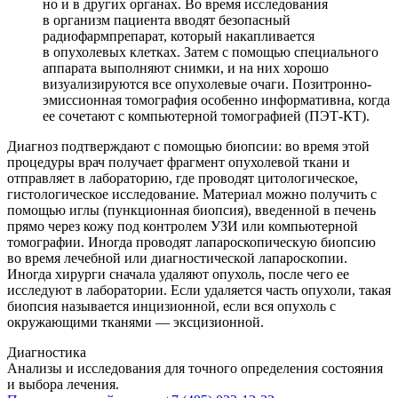
но и в других органах. Во время исследования
в организм пациента вводят безопасный
радиофармпрепарат, который накапливается
в опухолевых клетках. Затем с помощью специального
аппарата выполняют снимки, и на них хорошо
визуализируются все опухолевые очаги. Позитронно-
эмиссионная томография особенно информативна, когда
ее сочетают с компьютерной томографией (ПЭТ-КТ).
Диагноз подтверждают с помощью биопсии: во время этой
процедуры врач получает фрагмент опухолевой ткани и
отправляет в лабораторию, где проводят цитологическое,
гистологическое исследование. Материал можно получить с
помощью иглы (пункционная биопсия), введенной в печень
прямо через кожу под контролем УЗИ или компьютерной
томографии. Иногда проводят лапароскопическую биопсию
во время лечебной или диагностической лапароскопии.
Иногда хирурги сначала удаляют опухоль, после чего ее
исследуют в лаборатории. Если удаляется часть опухоли, такая
биопсия называется инцизионной, если вся опухоль с
окружающими тканями — эксцизионной.
Диагностика
Анализы и исследования для точного определения состояния
и выбора лечения.