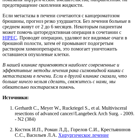
предотвращение скопления жидкости.
Если метастазы в печени сочетаются с канцероматозом
брюшины, прогноз резко ухудшается. Без лечения больные в
среднем живут от 2 до 6 месяцев. Некоторым пациентам
может помочь циторедуктивная операция в сочетании с
HIPEC
. Проводят операцию, удаляют все видимые очаги в
брюшной полости, затем её промывают подогретым
раствором химиопрепарата, это помогает уничтожить
оставшиеся опухолевые клетки.
В нашей клинике применяются наиболее современные и
эффективные методы лечения рака сигмовидной кишки с
метастазами в печени. Если в другой клинике сказали, что
больше ничего нельзя сделать, свяжитесь с нами, мы
обязательно постараемся помочь.
Источники:
Gerhardt C., Meyer W., Ruckriegel S., et al. Multivisceral
resections of advanced cancer//Langebeck Arch Surg. - 2009.
- N2 (384)
Костюк И.П., Роман Л.Д., Горелов С.И., Крестьянинов
С.С., Васильев Л.А.
Хирургическое лечение