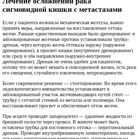
Лечение осложнений рака
сигмовидной кишки с метастазами
Если у пациента возникла механическая желтуха, важно
принять меры, направленные на восстановление оттока
желчи. Раньше единственным выходом было дренирование: в
заблокированные желчные протоки устанавливали трубку-
дренаж, через которую желчь оттекала наружу (наружное
дренирование), в просвет кишки (внутреннее дренирование)
или сразу в оба направления (наружно-внутреннее
дренирование). Дренаж не очень удобен для пациентов,
потому что он может мешать в повседневной жизни, есть риск
его смещения, случайного извлечения, непроходимости.
Более современное решение — стентирование. Во время этого
эндоскопического вмешательства устанавливает в
заблокированный участок желчевыводящих путей стент —
трубку с сетчатой стенкой из металла или полимера. Она
восстанавливает просвет и обеспечивает отток желчи.
При асците проводят лапароцентез — удаление жидкости из
брюшной полости через прокол. В животе может быть
оставлена трубка для постоянного оттока — перитонеальный
дренаж. Проводят внутрибрюшинную химиотерапию, иногда
показаны хирургические вмешательства, направленные на