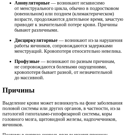
Ановуляторные
— возникают независимо
от менструального цикла, обычно в подростковом
(ювенильном) или позднем (климактерическом)
возрасте, продолжаются длительное время, зачастую
приводят к значительной потере крови. Причины
бывают различными.
Дисциркуляторные
— возникают из-за нарушения
работы яичников, сопровождаются задержками
менструаций. Кровопотеря относительно невелика.
Профузные
— возникают по разным причинам,
не сопровождаются болевыми ощущениями,
кровопотеря бывает разной, от незначительной
до массивной.
Причины
Выделение крови может возникнуть на фоне заболевания
половой системы или других органов, в частности, из-за
патологий гипоталамо-гипофизарной системы, коры
головного мозга, щитовидной железы, надпочечников,
яичников.
Поэтому в первую очередь врач выясняет причину