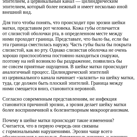
эпителием, а цервикальный канал — цилиндрическим
эпителием, который более нежный и имеет несколько иной
внешний вид.
Для того чтобы понять, что происходит при эрозии шейки
матки, представим рот человека. Кожа губы отличается
от слизистой оболочки рта, в определенном месте между
ними проходит граница. Представьте, что было бы, если бы
эта граница сместилась наружу. Часть губы была бы покрыта
слизистой, как во рту. Однако слизистая оболочка не очень
хорошо приспособлена постоянно находиться снаружи,
поэтому на ней возникло бы раздражение, появились бы
не совсем приятные ощущения. В шейке матки происходит
аналогичный процесс. Цилиндрический эпителий
из цервикального канала начинает «залазить» на шейку матки,
туда, где должен быть плоский эпителий. Граница между
ними смещается вниз, становится неровной.
Согласно современным представлениям, не инфекция
становится причиной эрозии, а эрозия делает шейку матки
более восприимчивой к болезнетворным микроорганизмам.
Почему в шейке матки происходят такие изменения?
Считается, что в первую очередь они связаны
с гормональными нарушениями. Эрозии чаще всего
обнаруживают у молодых, беременных женщин, у женщин,