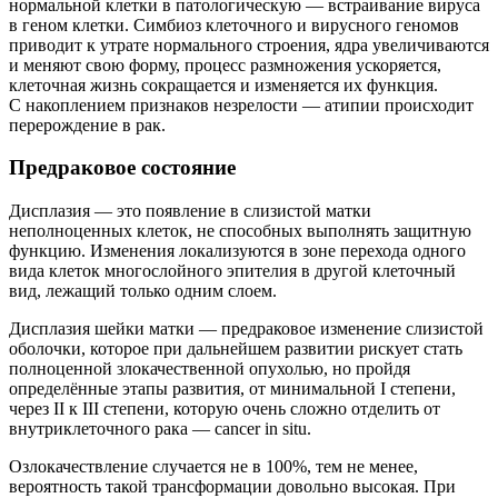
нормальной клетки в патологическую — встраивание вируса
в геном клетки. Симбиоз клеточного и вирусного геномов
приводит к утрате нормального строения, ядра увеличиваются
и меняют свою форму, процесс размножения ускоряется,
клеточная жизнь сокращается и изменяется их функция.
С накоплением признаков незрелости — атипии происходит
перерождение в рак.
Предраковое состояние
Дисплазия — это появление в слизистой матки
неполноценных клеток, не способных выполнять защитную
функцию. Изменения локализуются в зоне перехода одного
вида клеток многослойного эпителия в другой клеточный
вид, лежащий только одним слоем.
Дисплазия шейки матки — предраковое изменение слизистой
оболочки, которое при дальнейшем развитии рискует стать
полноценной злокачественной опухолью, но пройдя
определённые этапы развития, от минимальной I степени,
через II к III степени, которую очень сложно отделить от
внутриклеточного рака — cancer in situ.
Озлокачествление случается не в 100%, тем не менее,
вероятность такой трансформации довольно высокая. При