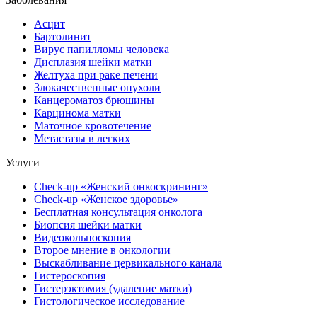
Асцит
Бартолинит
Вирус папилломы человека
Дисплазия шейки матки
Желтуха при раке печени
Злокачественные опухоли
Канцероматоз брюшины
Карцинома матки
Маточное кровотечение
Метастазы в легких
Услуги
Check-up «Женский онкоскрининг»
Check-up «Женское здоровье»
Бесплатная консультация онколога
Биопсия шейки матки
Видеокольпоскопия
Второе мнение в онкологии
Выскабливание цервикального канала
Гистероскопия
Гистерэктомия (удаление матки)
Гистологическое исследование