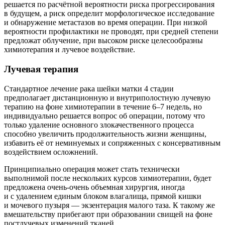
решается по расчётной вероятности риска прогрессирования
в будущем, а риск определит морфологическое исследование
и обнаружение метастазов во время операции. При низкой
вероятности профилактики не проводят, при средней степени
предложат облучение, при высоком риске целесообразны
химиотерапия и лучевое воздействие.
Лучевая терапия
Стандартное лечение рака шейки матки 4 стадии
предполагает дистанционную и внутриполостную лучевую
терапию на фоне химиотерапии в течение 6–7 недель, но
индивидуально решается вопрос об операции, потому что
только удаление основного злокачественного процесса
способно увеличить продолжительность жизни женщины,
избавить её от неминуемых и сопряженных с консервативным
воздействием осложнений.
Принципиально операция может стать технически
выполнимой после нескольких курсов химиотерапии, будет
предложена очень-очень объемная хирургия, иногда
и с удалением единым блоком влагалища, прямой кишки
и мочевого пузыря — экзентерация малого таза. К такому же
вмешательству прибегают при образовании свищей на фоне
постлучевых изменений тканей.