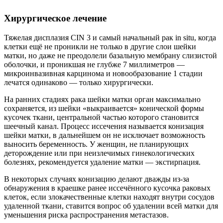
Хирургическое лечение
Тяжелая дисплазия CIN 3 и самый начальный рак in situ, когда
клетки ещё не проникли не только в другие слои шейки
матки, но даже не преодолели базальную мембрану слизистой
оболочки, и проникшая не глубже 7 миллиметров —
микроинвазивная карцинома и новообразование 1 стадии
лечатся одинаково — только хирургически.
На ранних стадиях рака шейки матки орган максимально
сохраняется, из шейки «выкраивается» конической формы
кусочек ткани, центральной частью которого становится
шеечный канал. Процесс иссечения называется конизация
шейки матки, в дальнейшем он не исключает возможность
выносить беременность. У женщин, не планирующих
деторождение или при неизлечимых гинекологических
болезнях, рекомендуется удаление матки — экстирпация.
В некоторых случаях конизацию делают дважды из-за
обнаружения в краешке ранее иссечённого кусочка раковых
клеток, если злокачественные клетки находят внутри сосудов
удаленной ткани, ставится вопрос об удалении всей матки для
уменьшения риска распространения метастазов.