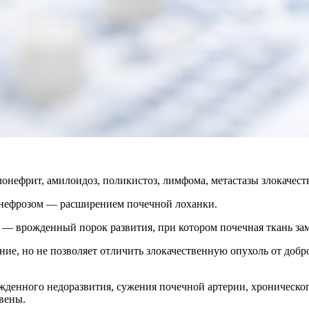
нефрит, амилоидоз, поликистоз, лимфома, метастазы злокачест
онефрозом — расширением почечной лоханки.
— врожденный порок развития, при котором почечная ткань за
ие, но не позволяет отличить злокачественную опухоль от добр
ожденного недоразвития, сужения почечной артерии, хроническо
вены.