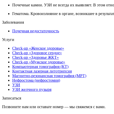
Почечные камни. УЗИ не всегда их выявляет. В этом отн
Гематома. Кровоизлияние в органе, возникшее в результа
Заболевания
Почечная недостаточность
Услуги
Check-up «Женское здоровье»
Check-up «Здоровое сердце»
Check-up «Здоровье ЖКТ»
Check-up «Мужское здоровье»
Компьютерная томография (КТ)
Контактная лазерная литотрипсия
Магнитно-резонансная томография (МРТ)
Нефростома (нефростомия)
УЗИ
УЗИ желчного пузыря
Записаться
Позвоните нам или оставьте номер — мы свяжемся с вами.