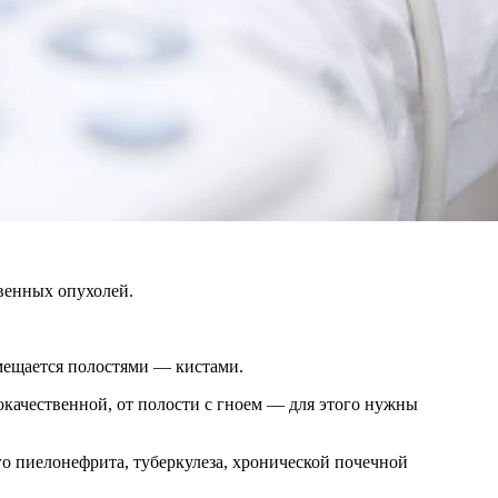
венных опухолей.
мещается полостями — кистами.
окачественной, от полости с гноем — для этого нужны
го пиелонефрита, туберкулеза, хронической почечной