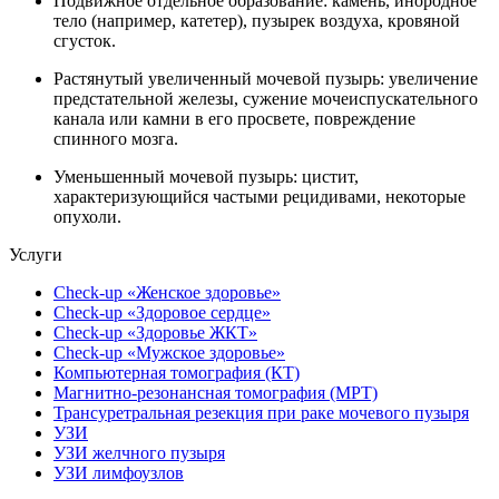
Подвижное отдельное образование: камень, инородное
тело (например, катетер), пузырек воздуха, кровяной
сгусток.
Растянутый увеличенный мочевой пузырь: увеличение
предстательной железы, сужение мочеиспускательного
канала или камни в его просвете, повреждение
спинного мозга.
Уменьшенный мочевой пузырь: цистит,
характеризующийся частыми рецидивами, некоторые
опухоли.
Услуги
Check-up «Женское здоровье»
Check-up «Здоровое сердце»
Check-up «Здоровье ЖКТ»
Check-up «Мужское здоровье»
Компьютерная томография (КТ)
Магнитно-резонансная томография (МРТ)
Трансуретральная резекция при раке мочевого пузыря
УЗИ
УЗИ желчного пузыря
УЗИ лимфоузлов