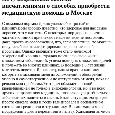
впечатлениями о способах приобрести
медицинскую помощь в Москве
С помощью портала Докио удалось быстро найти
клинику.Всем хорошо известно, что здоровье для нас самое
дорогое, что у нас есть. С некоторых пор дорогие врачи и
частные клиники привлекают наше внимание постоянно,
даже просто из соображений, что, если заплатишь, то можешь
получить более квалифицированное решение своей
проблемы. Однако выбирать тоже стало нелегко.Я
закоренелый хроник и страдаю почти всю свою жизнь
множеством заболеваний, успела повидать множество врачей
и полежать во многих клиниках. В последние 5 лет жизни
мне очень повезло. Я, наконец, нашла врача и клинику,
которые вытаскивали меня из осложнений и обострений
упорно и самоотверженно и не отступались от меня, пока не
решали мои проблемы.Этот врач обладает высокой
квалификацией не только в эндокринологии, но и во всех
других направлениях медицины, позволяющей разбираться в
заболеваниях пациента в целом. Были ситуации, когда врач
просто спасала меня и госпитализировала в беспамятном
состоянии среди ночи в эту клинику. В реанимации меня
продержали 3 дня и переселили в палату. Ухаживали за мной