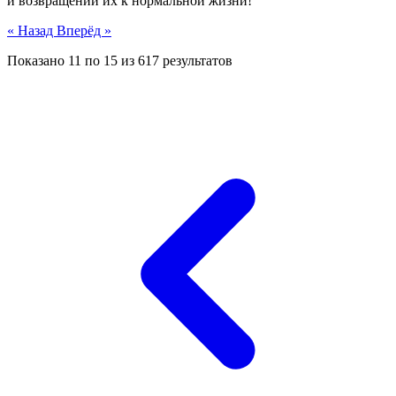
и возвращении их к нормальной жизни!
« Назад
Вперёд »
Показано
11
по
15
из
617
результатов