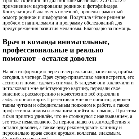
Прошла скрининг по диагностике меланомы 27.05.2022 с
применением картирования родинок и фотофайндера.
Консультация была очень полезной, провели грамотный
осмотр родинок и лимфоузлов. Получила чёткое решение
проблем с папилломами и программу обследований для
предупреждения развития меланомы. Благодарю за помощь.
Врач и команда внимательные,
профессиональные и реально
помогают - остался доволен
Нашёл информацию через телеграм-канал, записался, прибыл
сегодня, в четверг. Врач супер-приветливо меня встретил, его
ассистент помог сделать снимки. В тандеме они заключили и
истолковали мне действующую картину, передали своё
видение к рассмотрению и качественно всё отразили в
амбулаторной карте. Презентовал мне всё понятно, доволен
таким чутким и обходительным подходом к работе, а также
профессионализмом и желанием прийти на помощь. При этом
я был приятно удивлён, что не столкнулся с навязыванием, а
это тоже немаловажно. За период нашего взаимодействия я
остался доволен, а также буду рекомендовать клинику и
персонально врача своим друзьям, коллегам, знакомым.
Спасибо за ваш труд!