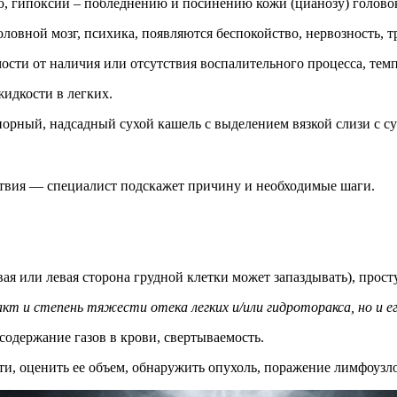
, гипоксии – побледнению и посинению кожи (цианозу) головок
оловной мозг, психика, появляются беспокойство, нервозность, т
имости от наличия или отсутствия воспалительного процесса, т
жидкости в легких.
порный, надсадный сухой кашель с выделением вязкой слизи с су
ствия — специалист подскажет причину и необходимые шаги.
ая или левая сторона грудной клетки может запаздывать), прос
кт и степень тяжести отека легких и/или гидроторакса, но и ег
содержание газов в крови, свертываемость.
и, оценить ее объем, обнаружить опухоль, поражение лимфоузло