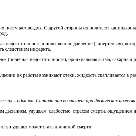
ких поступает воздух. С другой стороны их оплетают капиллярны
род.
я недостаточность и повышенное давление (гипертензия), котор
ть следствием инфаркта.
к (почечная недостаточность), бронхиальная астма, сахарный ди
шении их работы возникают отеки, жидкость скапливается в разн
гких – одышка. Сначала она возникает при физических нагрузках
м дыханием, удушьем, слабостью, страхом смерти, ощущением н
ступ удушья может стать причиной смерти.