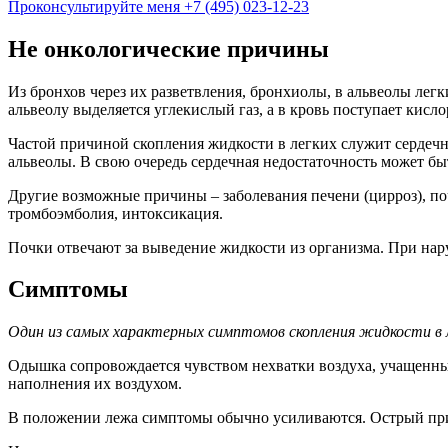
Проконсультируйте меня
+7 (495) 023-12-23
Не онкологические причины
Из бронхов через их разветвления, бронхиолы, в альвеолы лег
альвеолу выделяется углекислый газ, а в кровь поступает кисло
Частой причиной скопления жидкости в легких служит сердечна
альвеолы. В свою очередь сердечная недостаточность может бы
Другие возможные причины – заболевания печени (цирроз), поче
тромбоэмболия, интоксикация.
Почки отвечают за выведение жидкости из организма. При нару
Симптомы
Один из самых характерных симптомов скопления жидкости в ле
Одышка сопровождается чувством нехватки воздуха, учащенны
наполнения их воздухом.
В положении лежа симптомы обычно усиливаются. Острый при