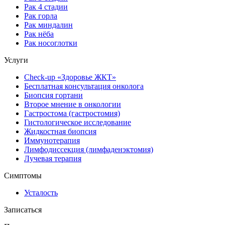
Рак 4 стадии
Рак горла
Рак миндалин
Рак нёба
Рак носоглотки
Услуги
Check-up «Здоровье ЖКТ»
Бесплатная консультация онколога
Биопсия гортани
Второе мнение в онкологии
Гастростома (гастростомия)
Гистологическое исследование
Жидкостная биопсия
Иммунотерапия
Лимфодиссекция (лимфаденэктомия)
Лучевая терапия
Симптомы
Усталость
Записаться