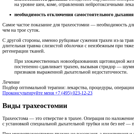
на уровне шеи, коме, отравлениях нейротоксичными лека
необходимость отключения самостоятельного дыхания
Самое частое показание для трахеостомии — необходимость дл
чем на трое суток.
С другой стороны, именно рубцовые сужения трахеи из-за тр
длительная травма слизистой оболочки с неизбежным при тяж
регенерации тканей.
При злокачественных новообразованиях щитовидной желе
постепенно сдавливает трахею, вызывая стридор — шумн
признаков выраженной дыхательной недостаточности.
Лечение
Подбор оптимальной терапии: лекарства, процедуры, операции
Проконсультируйте меня
+7 (495) 023-12-23
Виды трахеостомии
Трахеостома — это отверстие в трахее. Операция по наложение
с установкой специальной дыхательной трубки или без неё — п
При микротрахеостомии трахею не рассекают, а пунктируют и 