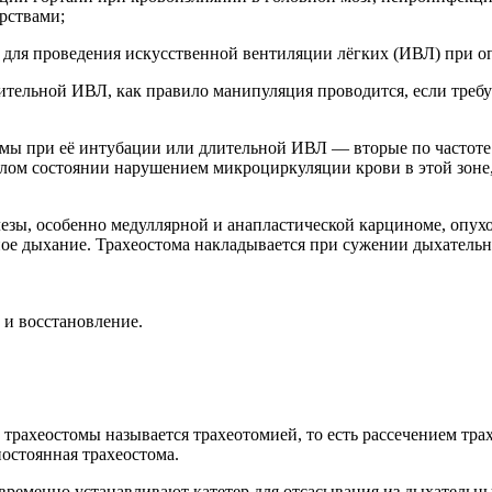
рствами;
для проведения искусственной вентиляции лёгких (ИВЛ) при оп
ительной ИВЛ, как правило манипуляция проводится, если требу
авмы при её интубации или длительной ИВЛ — вторые по частот
елом состоянии нарушением микроциркуляции крови в этой зоне
зы, особенно медуллярной и анапластической карциноме, опухо
ое дыхание. Трахеостома накладывается при сужении дыхательно
 и восстановление.
 трахеостомы называется трахеотомией, то есть рассечением тр
остоянная трахеостома.
временно устанавливают катетер для отсасывания из дыхательны