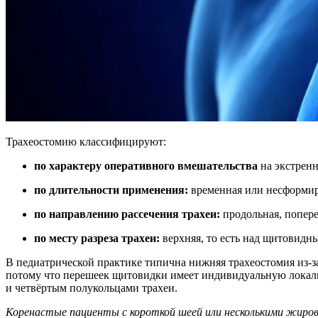
Трахеостомию классифицируют:
по характеру оперативного вмешательства
на экстренн
по длительности применения:
временная или несформиро
по направлению рассечения трахеи:
продольная, попере
по месту разреза трахеи:
верхняя, то есть над щитовидн
В педиатрической практике типична нижняя трахеостомия из-з
потому что перешеек щитовидки имеет индивидуальную локализ
и четвёртым полукольцами трахеи.
Коренастые пациенты с короткой шеей или несколькими жир