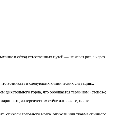
ание в обход естественных путей — не через рот, а через
что возникает в следующих клинических ситуациях:
м дыхательного горла, что обобщается термином «стеноз»;
арингите, аллергическом отёке или ожоге, после
х, опухоли головного мозга, опухоли или травме спинного