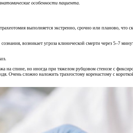
 анатомические особенности пациента.
рахеотомия выполняется экстренно, срочно или планово, что ска
ознания, возникает угроза клинической смерти через 5–7 минут
оз.
ёжа на спине, но иногда при тяжелом рубцовом стенозе с фик
дя. Очень сложно наложить трахеостому коренастому с коротко