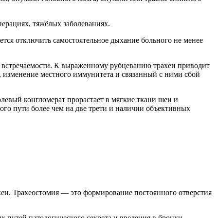
ерациях, тяжёлых заболеваниях.
ется отключить самостоятельное дыхание больного не менее
е встречаемости. К выраженному рубцеванию трахеи приводит
, изменение местного иммунитета и связанный с ними сбой
левый конгломерат прорастает в мягкие ткани шеи и
го пути более чем на две трети и наличии объективных
ахеи. Трахеостомия — это формирование постоянного отверстия
х путей патологического секрета и введения в бронхи