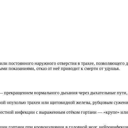
и постоянного наружного отверстия в трахее, позволяющего дых
ыми показаниями, отказ от неё приводит к смерти от удушья.
 прекращением нормального дыхания через дыхательные пути, 
ой опухолью трахеи или щитовидной железы, рубцовым сужение
местной инфекции с выраженным отёком гортани — «крупе» или л
ии гортани при кровоизлиянии в головной мозг, нейроинфекция