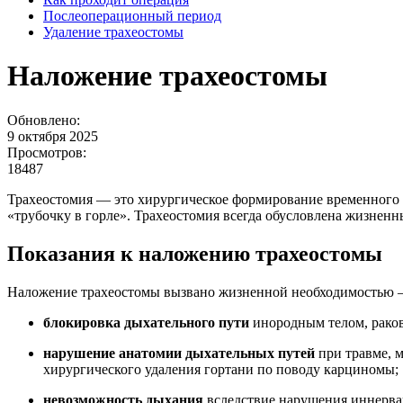
Послеоперационный период
Удаление трахеостомы
Наложение трахеостомы
Обновлено:
9 октября 2025
Просмотров:
18487
Трахеостомия — это хирургическое формирование временного ил
«трубочку в горле». Трахеостомия всегда обусловлена жизненн
Показания к наложению трахеостомы
Наложение трахеостомы вызвано жизненной необходимостью —
блокировка дыхательного пути
инородным телом, раков
нарушение анатомии дыхательных путей
при травме, 
хирургического удаления гортани по поводу карциномы;
невозможность дыхания
вследствие нарушения иннервац