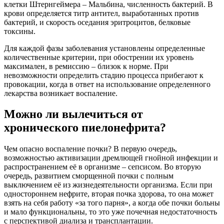
клетки Штернгеймера – Мальбина, численность бактерий. В
крови определяется титр антител, выработанных против
бактерий, и скорость оседания эритроцитов, белковые
токсины.
Для каждой фазы заболевания установлены определенные
количественные критерии, при обострении их уровень
максимален, в ремиссию – близок к норме. При
невозможности определить стадию процесса прибегают к
провокации, когда в ответ на использование определенного
лекарства возникает воспаление.
Можно ли вылечиться от
хронического пиелонефрита?
Чем опасно воспаление почки? В первую очередь,
возможностью активизации дремлющей гнойной инфекции и
распространением её в организме – сепсисом. Во вторую
очередь, развитием сморщенной почки с полным
выключением её из жизнедеятельности организма. Если при
одностороннем нефрите, вторая почка здорова, то она может
взять на себя работу «за того парня», а когда обе почки больны
и мало функциональны, то это уже почечная недостаточность
с перспективой диализа и трансплантации.