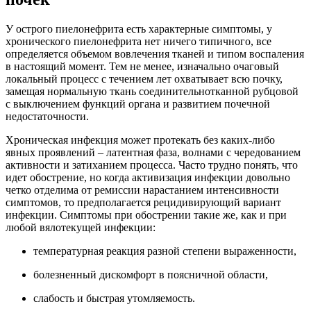
У острого пиелонефрита есть характерные симптомы, у
хронического пиелонефрита нет ничего типичного, все
определяется объемом вовлечения тканей и типом воспаления
в настоящий момент. Тем не менее, изначально очаговый
локальный процесс с течением лет охватывает всю почку,
замещая нормальную ткань соединительнотканной рубцовой
с выключением функций органа и развитием почечной
недостаточности.
Хроническая инфекция может протекать без каких-либо
явных проявлений – латентная фаза, волнами с чередованием
активности и затиханием процесса. Часто трудно понять, что
идет обострение, но когда активизация инфекции довольно
четко отделима от ремиссии нарастанием интенсивности
симптомов, то предполагается рецидивирующий вариант
инфекции. Симптомы при обострении такие же, как и при
любой вялотекущей инфекции:
температурная реакция разной степени выраженности,
болезненный дискомфорт в поясничной области,
слабость и быстрая утомляемость.