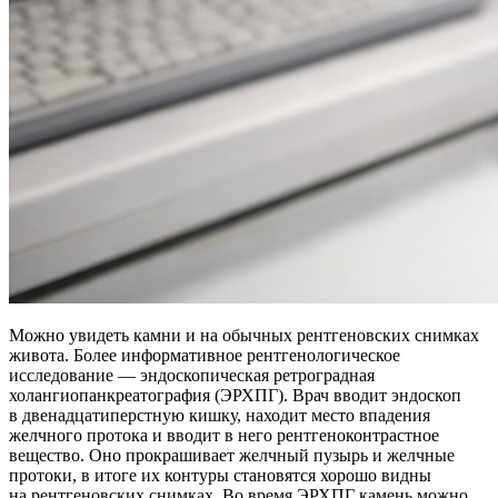
Можно увидеть камни и на обычных рентгеновских снимках
живота. Более информативное рентгенологическое
исследование — эндоскопическая ретроградная
холангиопанкреатография (ЭРХПГ). Врач вводит эндоскоп
в двенадцатиперстную кишку, находит место впадения
желчного протока и вводит в него рентгеноконтрастное
вещество. Оно прокрашивает желчный пузырь и желчные
протоки, в итоге их контуры становятся хорошо видны
на рентгеновских снимках. Во время ЭРХПГ камень можно