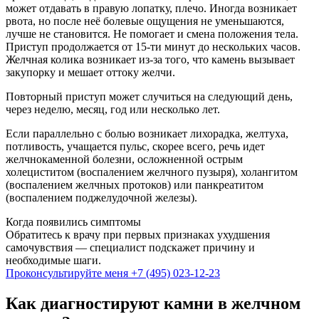
может отдавать в правую лопатку, плечо. Иногда возникает
рвота, но после неё болевые ощущения не уменьшаются,
лучше не становится. Не помогает и смена положения тела.
Приступ продолжается от 15-ти минут до нескольких часов.
Желчная колика возникает из-за того, что камень вызывает
закупорку и мешает оттоку желчи.
Повторный приступ может случиться на следующий день,
через неделю, месяц, год или несколько лет.
Если параллельно с болью возникает лихорадка, желтуха,
потливость, учащается пульс, скорее всего, речь идет
желчнокаменной болезни, осложненной острым
холециститом (воспалением желчного пузыря), холангитом
(воспалением желчных протоков) или панкреатитом
(воспалением поджелудочной железы).
Когда появились симптомы
Обратитесь к врачу при первых признаках ухудшения
самочувствия — специалист подскажет причину и
необходимые шаги.
Проконсультируйте меня
+7 (495) 023-12-23
Как диагностируют камни в желчном