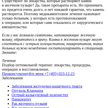
Существуют ли лекарства, которые растворяют камни
в желчном пузыре? Да, такие препараты есть. Но принимать
их придется очень долго, и нет никакой гарантии, что камень
растворится. Поэтому медикаментозное лечение назначают
только больным, у которых есть противопоказания
к операции, или которые сами отказались от хирургического
вмешательства.
Если у вас возникли симптомы, напоминающие желчную
колику, обратитесь к врачу. Камни в желчном пузыре могут
сочетаться с острым холециститом, панкреатитом, таких
больных нужно немедленно госпитализировать в стационар.
Звоните:
Лечение
Подбор оптимальной терапии: лекарства, процедуры,
операции и восстановление.
Проконсультируйте меня
+7 (495) 023-12-23
Заболевания
Заболевания желудочно-кишечного тракта
Опухоль Клацкина
Острый калькулезный холецистит
Панкреатит
Рак желчного пузыря
Рак желчных протоков