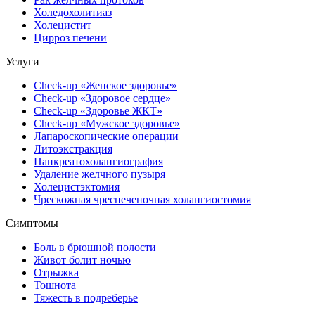
Холедохолитиаз
Холецистит
Цирроз печени
Услуги
Check-up «Женское здоровье»
Check-up «Здоровое сердце»
Check-up «Здоровье ЖКТ»
Check-up «Мужское здоровье»
Лапароскопические операции
Литоэкстракция
Панкреатохолангиография
Удаление желчного пузыря
Холецистэктомия
Чрескожная чреспеченочная холангиостомия
Симптомы
Боль в брюшной полости
Живот болит ночью
Отрыжка
Тошнота
Тяжесть в подреберье