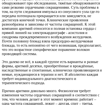
обнаруживают при обследовании, тяжёлые обнаруживаются
сами резкими сердечными сокращениями. Суть проблемы в
том, на пути следования импульса из синусового узла где-то
передача потенциала прекращается или замедляется, не
достигнув конечной точки. Клинические проявления
разнообразны и зависимы от частоты сокращений. К этой
компании аритмий относится и полная остановка сердца с
прямой линией на электрокардиографе - асистолия и
синдромы преждевременного возбуждения желудочков.
Почти половину блокад взяла предсердно-желудочковая
блокада, то есть непонятно от чего возникшая, предполагают,
что это возрастное специфическое поражение волокон
проводящей системы.
Это далеко не всё, в каждой группе есть варианты и разные
формы, аритмий десятки, приобретённые и врождённые,
наследственные и спонтанные, клинически проявляющиеся и
немые, нуждающиеся в терапии и нет. И абсолютно каждая
требует индивидуального диагностического и
терапевтического подхода.
Причин аритмии довольно много. Физиология требует
изменения частоты сердечных сокращений в соответствии с
тем, что человек делает в этот момент времени: работает –
одна частота сокращений, лежит – другая, спит – третья,