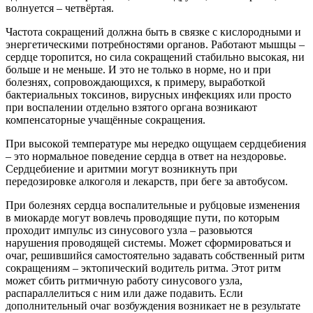
волнуется – четвёртая.
Частота сокращений должна быть в связке с кислородными и
энергетическими потребностями органов. Работают мышцы –
сердце торопится, но сила сокращений стабильно высокая, ни
больше и не меньше. И это не только в норме, но и при
болезнях, сопровождающихся, к примеру, выработкой
бактериальных токсинов, вирусных инфекциях или просто
при воспалении отдельно взятого органа возникают
компенсаторные учащённые сокращения.
При высокой температуре мы нередко ощущаем сердцебиения
– это нормальное поведение сердца в ответ на нездоровье.
Сердцебиение и аритмии могут возникнуть при
передозировке алкоголя и лекарств, при беге за автобусом.
При болезнях сердца воспалительные и рубцовые изменения
в миокарде могут вовлечь проводящие пути, по которым
проходит импульс из синусового узла – разовьются
нарушения проводящей системы. Может сформироваться и
очаг, решившийся самостоятельно задавать собственный ритм
сокращениям – эктопический водитель ритма. Этот ритм
может сбить ритмичную работу синусового узла,
распараллелиться с ним или даже подавить. Если
дополнительный очаг возбуждения возникает не в результате