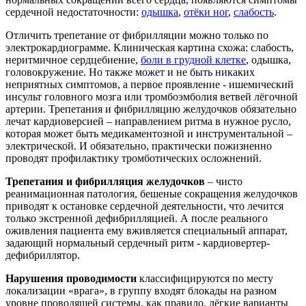
сердечной недостаточности:
одышка
,
отёки ног
,
слабость
.
Отличить трепетание от фибрилляции можно только по
электрокардиограмме. Клиническая картина схожа: слабость,
неритмичное сердцебиение,
боли в грудной клетке
, одышка,
головокружение. Но также может и не быть никаких
неприятных симптомов, а первое проявление - ишемический
инсульт головного мозга или тромбоэмболия ветвей лёгочной
артерии. Трепетания и фибрилляцию желудочков обязательно
лечат кардиоверсией – направлением ритма в нужное русло,
которая может быть медикаментозной и инструментальной –
электрической. И обязательно, практически пожизненно
проводят профилактику тромботических осложнений.
Трепетания и фибрилляция желудочков
– чисто
реанимационная патология, бешеные сокращения желудочков
приводят к остановке сердечной деятельности, что лечится
только экстренной дефибрилляцией. А после реального
оживления пациента ему вживляется специальный аппарат,
задающий нормальный сердечный ритм - кардиовертер-
дефибриллятор.
Нарушения проводимости
классифицируются по месту
локализации «врага», в группу входят блокады на разном
уровне проводящей системы, как правило, лёгкие варианты