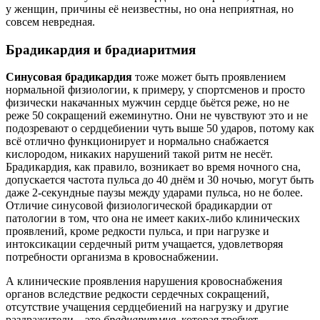
у женщин, причины её неизвестны, но она неприятная, но
совсем невредная.
Брадикардия и брадиаритмия
Синусовая брадикардия
тоже может быть проявлением
нормальной физиологии, к примеру, у спортсменов и просто
физически накачанных мужчин сердце бьётся реже, но не
реже 50 сокращений ежеминутно. Они не чувствуют это и не
подозревают о сердцебиении чуть выше 50 ударов, потому как
всё отлично функционирует и нормально снабжается
кислородом, никаких нарушений такой ритм не несёт.
Брадикардия, как правило, возникает во время ночного сна,
допускается частота пульса до 40 днём и 30 ночью, могут быть
даже 2-секундные паузы между ударами пульса, но не более.
Отличие синусовой физиологической брадикардии от
патологии в том, что она не имеет каких-либо клинических
проявлений, кроме редкости пульса, и при нагрузке и
интоксикации сердечный ритм учащается, удовлетворяя
потребности организма в кровоснабжении.
А клинические проявления нарушения кровоснабжения
органов вследствие редкости сердечных сокращений,
отсутствие учащения сердцебиений на нагрузку и другие
раздражители – это
брадиаритмия
, которая требует