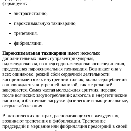
формируют:
экстрасистолию,
пароксизмальную тахикардию,
трепетания,
фибрилляции.
Пароксизмальная тахикардия
имеет несколько
дополнительных имён: суправентрикулярная,
наджелудочковая, из предсердно-желудочкового соединения,
предсердная пароксизмальная тахикардия. Возникает она у
всех одинаково, резкий сбой сердечной деятельности
воспринимается как внутренний толчок, волна сердцебиений
сопровождается внутренней паникой, так же резко всё
завершается. Самая частая молодёжная аритмия, нередко
после всяческих злоупотреблений: алкоголь и энергетические
напитки, избыточные нагрузки физические и эмоциональные,
острые заболевания.
В эктопических центрах, располагающихся в желудочках,
возникают трепетания и фибрилляции. Трепетание
предсердий и мерцание или фибрилляция предсердий в своей