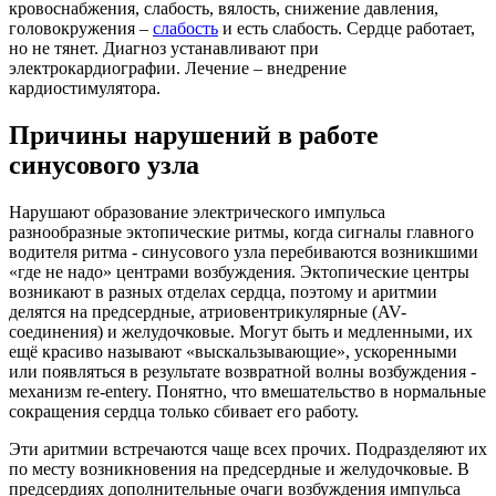
кровоснабжения, слабость, вялость, снижение давления,
головокружения –
слабость
и есть слабость. Сердце работает,
но не тянет. Диагноз устанавливают при
электрокардиографии. Лечение – внедрение
кардиостимулятора.
Причины нарушений в работе
синусового узла
Нарушают образование электрического импульса
разнообразные эктопические ритмы, когда сигналы главного
водителя ритма - синусового узла перебиваются возникшими
«где не надо» центрами возбуждения. Эктопические центры
возникают в разных отделах сердца, поэтому и аритмии
делятся на предсердные, атриовентрикулярные (AV-
соединения) и желудочковые. Могут быть и медленными, их
ещё красиво называют «выскальзывающие», ускоренными
или появляться в результате возвратной волны возбуждения -
механизм re-entery. Понятно, что вмешательство в нормальные
сокращения сердца только сбивает его работу.
Эти аритмии встречаются чаще всех прочих. Подразделяют их
по месту возникновения на предсердные и желудочковые. В
предсердиях дополнительные очаги возбуждения импульса