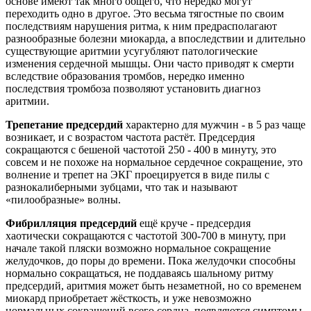
основе имеют так много общего, что нередко могут
переходить одно в другое. Это весьма тягостные по своим
последствиям нарушения ритма, к ним предрасполагают
разнообразные болезни миокарда, а впоследствии и длительно
существующие аритмии усугубляют патологические
изменения сердечной мышцы. Они часто приводят к смерти
вследствие образования тромбов, нередко именно
последствия тромбоза позволяют установить диагноз
аритмии.
Трепетание предсердий
характерно для мужчин - в 5 раз чаще
возникает, и с возрастом частота растёт. Предсердия
сокращаются с бешеной частотой 250 - 400 в минуту, это
совсем и не похоже на нормальное сердечное сокращение, это
волнение и трепет на ЭКГ проецируется в виде пилы с
разнокалиберными зубцами, что так и называют
«пилообразные» волны.
Фибрилляция предсердий
ещё круче - предсердия
хаотически сокращаются с частотой 300-700 в минуту, при
начале такой пляски возможно нормальное сокращение
желудочков, до поры до времени. Пока желудочки способны
нормально сокращаться, не поддаваясь шальному ритму
предсердий, аритмия может быть незаметной, но со временем
миокард приобретает жёсткость, и уже невозможно
нормальных сокращений всего сердца, появляются симптомы