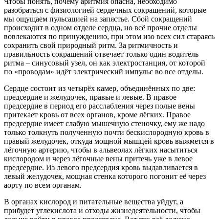
Чтобы понять, почему аритмия опасна, необходимо
разобраться с физиологией сердечных сокращений, которые
мы ощущаем пульсацией на запястье. Сбой сокращений
происходит в одном отделе сердца, но всё прочие отделы
вовлекаются по принуждению, при этом изо всех сил стараясь
сохранить свой природный ритм. За ритмичность и
правильность сокращений отвечает только один водитель
ритма – синусовый узел, он как электростанция, от которой
по «проводам» идёт электрический импульс во все отделы.
Сердце состоит из четырёх камер, объединённых по две:
предсердие и желудочек, правые и левые. В правое
предсердие в период его расслабления через полые вены
притекает кровь от всех органов, кроме лёгких. Правое
предсердие имеет слабую мышечную стеночку, ему же надо
только толкнуть полученную почти бескислородную кровь в
правый желудочек, откуда мощной мышцей кровь выжмется в
лёгочную артерию, чтобы в альвеолах лёгких насытиться
кислородом и через лёгочные вены притечь уже в левое
предсердие. Из левого предсердия кровь выдавливается в
левый желудочек, мощная стенка которого погонит её через
аорту по всем органам.
В органах кислород и питательные вещества уйдут, а
прибудет углекислота и отходы жизнедеятельности, чтобы