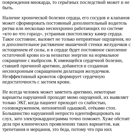
повреждения миокарда, то серьёзных последствий может и не
быть.
Наличие хронической болезни сердца, его сосудов и клапанов
может сформировать постоянный дополнительный водитель
ритма или несколько несинхронно работающих по системе
«кто во что горазд», устраивая свистопляску камер сердца.
Такое состояние, вызовет не только неприятные ощущения, но
и дополнительное растяжение мышечной стенки желудочков с
истощением её силы, и в сердце будет постоянное скопление
остаточной крови из-за нехватки энергии на нормальное
сокращение с выбросом. К имеющейся сердечной болезни,
ставшей причиной аритмии, добавится и созданная
несинхронным сокращением дилатация желудочков.
Неэффективный кровоток сформирует сердечную
недостаточность с застоем крови.
Не всегда человек может заметить аритмию, некоторые
варианты нарушений проходят мимо ощущений, их выявляет
только ЭКГ, когда пациент приходит со слабостью,
головокружением, непонятной одышкой, отёками стоп.
Большинство нарушений непросто идентифицировать на
слух, зато электрокардиограмма точно поможет. Хуже обстоят
дела при клинических проявлениях таких вариантов, как
трепетания и мерцания, это беда, потому что при них