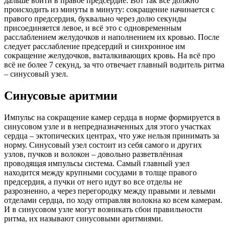
дальше войти в правое предсердие. Вот так всё должно
происходить из минуты в минуту: сокращение начинается с
правого предсердия, буквально через долю секунды
присоединяется левое, и всё это с одновременным
расслаблением желудочков и наполнением их кровью. После
следует расслабление предсердий и синхронное им
сокращение желудочков, выталкивающих кровь. На всё про
всё не более 7 секунд, за что отвечает главный водитель ритма
– синусовый узел.
Синусовые аритмии
Импульс на сокращение камер сердца в норме формируется в
синусовом узле и в непредназначенных для этого участках
сердца – эктопических центрах, что уже нельзя принимать за
норму. Синусовый узел состоит из себя самого и других
узлов, пучков и волокон – довольно разветвлённая
проводящая импульсы система. Самый главный узел
находится между крупными сосудами в толще правого
предсердия, а пучки от него идут во все отделы не
разрозненно, а через перегородку между правыми и левыми
отделами сердца, по ходу отправляя волокна ко всем камерам.
И в синусовом узле могут возникать сбои правильности
ритма, их называют синусовыми аритмиями.