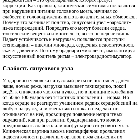
коррекции. Как правило, клинические симптомы появляются
при нарушении питания головного мозга, начиная со
слабости и головокружения вплоть до длительных обмороков.
Почему это возникает понятно, синусовый узел «барахлит»
из-за повреждений. Повредить его могут болезни сердца,
токсические вещества и много чего, всего не перечислишь.
Падает устойчивость к нагрузкам, появляются приступы
стенокардии – ишемии миокарда, сердечная недостаточность,
скачет давление. Поэтому брадиаритмию лечат, имплантируя
искусственный водитель ритма – электрокардиостимулятор.
Слабость синусового узла
У здорового человека синусовый ритм не постоянен, днём
чаще, ночью реже, нагрузка вызывает тахикардию, покой
ведёт к снижению частоты пульса, но в принципе колебания
от 50 до 100 ударов без тягостных проявлений – норма. Но
когда сердце не реагирует учащением редких сердцебиений на
любую нагрузку, или очень вяло и как-то неадекватно
откликается на неё, провоцируя появление неприятных
ощущений, как при развитии брадиаритмии, то можно
предположить слабость или дисфункцию синусового узла.
Клиническая картина весьма неспецифична: проявления
недостаточности различных органов из-за снижения их