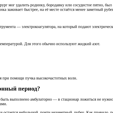
рг мог удалить родинку, бородавку или сосудистое пятно, был
а заживает быстрее, на её месте остаётся менее заметный рубе
румента — электрокоагулятора, на который подают электрическ
мпературой. Для этого обычно используют жидкий азот.
ся при помощи пучка высокочастотных волн.
ионный период?
 быть выполнено амбулаторно — в стационар ложиться не нужно
ами.
же остается небольшой, почти незаметный, рубец. Как правило, п