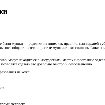
жи
е были мушки — родинки на лице, как правило, над верхней губо
высшее общество сочло простые мушки-точки слишком банальны
иво, могут находиться в «неудобных» местах и постоянно задева
 позволяет сделать это довольно быстро и безболезненно.
разования на коже:
ин.
лломы человека.