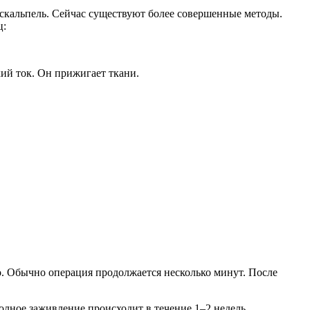
 скальпель. Сейчас существуют более совершенные методы.
ц:
ий ток. Он прижигает ткани.
. Обычно операция продолжается несколько минут. После
олное заживление происходит в течение 1–2 недель.