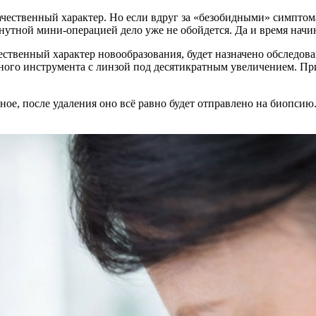
ачественный характер. Но если вдруг за «безобидными» симптом
утной мини-операцией дело уже не обойдется. Да и время начин
чественный характер новообразования, будет назначено обследо
ого инструмента с линзой под десятикратным увеличением. При
нное, после удаления оно всё равно будет отправлено на биопс