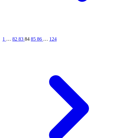
1
…
82
83
84
85
86
…
124