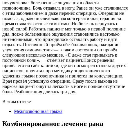
почувствовал болезненные ощущения в области
позвоночника. Боль отдавала в ногу. Ранее он уже сталкивался
с этим заболеванием и даже перенёс операцию. Операция не
помогла, однако последовавшая консервативная терапия на
время сняла тягостные симптомы. Но болезнь вернулась с
новой силой.Работать пациент мог только в первой половине
дня, позже болезненные ощущения становились настолько
интенсивными, что приходилось оставлять работу и идти
отдыхать. Постоянный приём обезболивающих, ожидание
улучшения самочувствия — в таком состоянии он провёл
следующие несколько месяцев. «Я даже стал привыкать к
постоянной боли», — отмечает пациент.Поиск решения
привёл его на сайт клиники, где он посмотрел отзывы других
пациентов, прочитал про методику эндоскопического
удаления грыжи позвоночника и прилетел на консультацию.
Врач провёл успешную операцию. Сразу после выхода из
наркоза пациент ощутил лёгкость в ноге и полное отсутствие
боли. Реабилитация длилась три дня.
В этом отзыве
Межпозвоночная грыжа
Комбинированное лечение рака