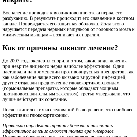
Воспаление приводит к возникновению отека нерва, его
разбуханию. В результате происходит его сдавление в костном
канале. Повреждается его защитная оболочка. Из-за этого
нарушается передача нервных импульсов от головного мозга к
мимическим мышцам – возникает их паралич.
Как от причины зависит лечение?
До 2007 года эксперты спорили о том, какие виды лечения
при неврите лицевого нерва наиболее эффективны. Одни
настаивали на применении противовирусных препаратов, так
как заболевание чаще всего вызвано вирусной инфекцией,
другие отдавали предпочтение глюкокортикостероидам
(гормональные препараты, которые обладают мощным
противовоспалительным эффектом), третьи утверждали, что
лучше действует их сочетание.
После клинических исследований было решено, что наиболее
эффективны глюкокортикоиды.
Правильно определить причину болезни и назначить
эффективное лечение сможет только врач-невролог.
Посетите доктора сразу же, как только появились первые