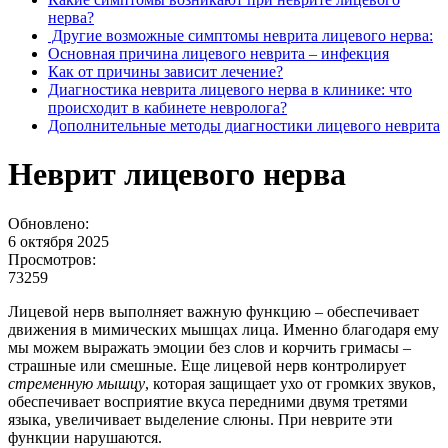
нерва?
Другие возможные симптомы неврита лицевого нерва:
Основная причина лицевого неврита – инфекция
Как от причины зависит лечение?
Диагностика неврита лицевого нерва в клинике: что
происходит в кабинете невролога?
Дополнительные методы диагностики лицевого неврита
Неврит лицевого нерва
Обновлено:
6 октября 2025
Просмотров:
73259
Лицевой нерв выполняет важную функцию – обеспечивает
движения в мимических мышцах лица. Именно благодаря ему
мы можем выражать эмоции без слов и корчить гримасы –
страшные или смешные. Еще лицевой нерв контролирует
стременную мышцу
, которая защищает ухо от громких звуков,
обеспечивает восприятие вкуса передними двумя третями
языка, увеличивает выделение слюны. При неврите эти
функции нарушаются.