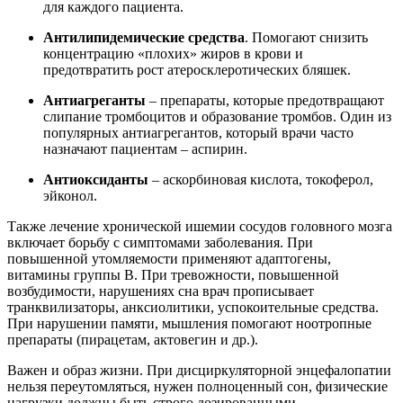
для каждого пациента.
Антилипидемические средства
. Помогают снизить
концентрацию «плохих» жиров в крови и
предотвратить рост атеросклеротических бляшек.
Антиагреганты
– препараты, которые предотвращают
слипание тромбоцитов и образование тромбов. Один из
популярных антиагрегантов, который врачи часто
назначают пациентам – аспирин.
Антиоксиданты
– аскорбиновая кислота, токоферол,
эйконол.
Также лечение хронической ишемии сосудов головного мозга
включает борьбу с симптомами заболевания. При
повышенной утомляемости применяют адаптогены,
витамины группы B. При тревожности, повышенной
возбудимости, нарушениях сна врач прописывает
транквилизаторы, анксиолитики, успокоительные средства.
При нарушении памяти, мышления помогают ноотропные
препараты (пирацетам, актовегин и др.).
Важен и образ жизни. При дисциркуляторной энцефалопатии
нельзя переутомляться, нужен полноценный сон, физические
нагрузки должны быть строго дозированными.