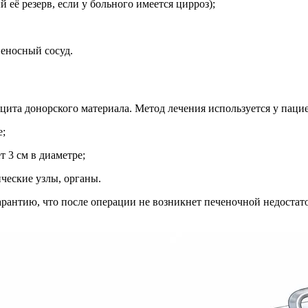
её резерв, если у больного имеется цирроз);
веносный сосуд.
ицита донорского материала. Метод лечения используется у паци
е;
т 3 см в диаметре;
ческие узлы, органы.
арантию, что после операции не возникнет печеночной недостато