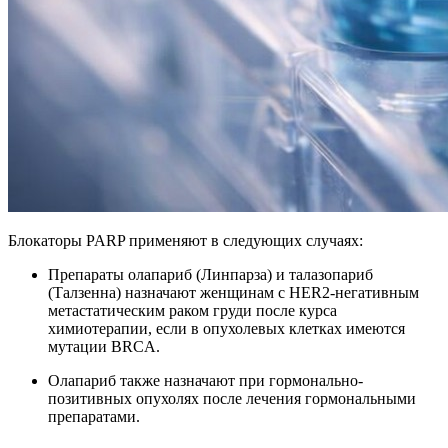
Блокаторы PARP применяют в следующих случаях:
Препараты олапариб (Линпарза) и талазопариб
(Талзенна) назначают женщинам с HER2-негативным
метастатическим раком груди после курса
химиотерапии, если в опухолевых клетках имеются
мутации BRCA.
Олапариб также назначают при гормонально-
позитивных опухолях после лечения гормональными
препаратами.