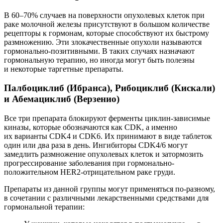
В 60–70% случаев на поверхности опухолевых клеток при
раке молочной железы присутствуют в большом количестве
рецепторы к гормонам, которые способствуют их быстрому
размножению. Эти злокачественные опухоли называются
гормонально-позитивными. В таких случаях назначают
гормональную терапию, но иногда могут быть полезны
и некоторые таргетные препараты.
Палбоциклиб (Ибранса), Рибоциклиб (Кискали)
и Абемациклиб (Верзенио)
Все три препарата блокируют ферменты циклин-зависимые
киназы, которые обозначаются как CDK, а именно
их варианты CDK4 и CDK6. Их принимают в виде таблеток
один или два раза в день. Ингибиторы CDK4/6 могут
замедлить размножение опухолевых клеток и затормозить
прогрессирование заболевания при гормонально-
положительном HER2-отрицательном раке груди.
Препараты из данной группы могут применяться по-разному,
в сочетании с различными лекарственными средствами для
гормональной терапии: