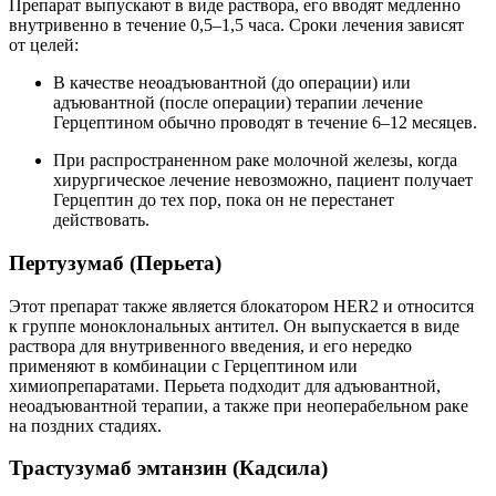
Препарат выпускают в виде раствора, его вводят медленно
внутривенно в течение 0,5–1,5 часа. Сроки лечения зависят
от целей:
В качестве неоадъювантной (до операции) или
адъювантной (после операции) терапии лечение
Герцептином обычно проводят в течение 6–12 месяцев.
При распространенном раке молочной железы, когда
хирургическое лечение невозможно, пациент получает
Герцептин до тех пор, пока он не перестанет
действовать.
Пертузумаб (Перьета)
Этот препарат также является блокатором HER2 и относится
к группе моноклональных антител. Он выпускается в виде
раствора для внутривенного введения, и его нередко
применяют в комбинации с Герцептином или
химиопрепаратами. Перьета подходит для адъювантной,
неоадъювантной терапии, а также при неоперабельном раке
на поздних стадиях.
Трастузумаб эмтанзин (Кадсила)