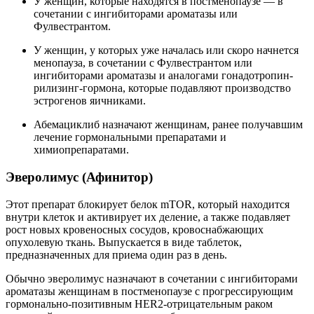
У женщин, которые находятся в постменопаузе — в
сочетании с ингибиторами ароматазы или
Фулвестрантом.
У женщин, у которых уже началась или скоро начнется
менопауза, в сочетании с Фулвестрантом или
ингибиторами ароматазы и аналогами гонадотропин-
рилизинг-гормона, которые подавляют производство
эстрогенов яичниками.
Абемациклиб назначают женщинам, ранее получавшим
лечение гормональными препаратами и
химиопрепаратами.
Эверолимус (Афинитор)
Этот препарат блокирует белок mTOR, который находится
внутри клеток и активирует их деление, а также подавляет
рост новых кровеносных сосудов, кровоснабжающих
опухолевую ткань. Выпускается в виде таблеток,
предназначенных для приема один раз в день.
Обычно эверолимус назначают в сочетании с ингибиторами
ароматазы женщинам в постменопаузе с прогрессирующим
гормонально-позитивным HER2-отрицательным раком