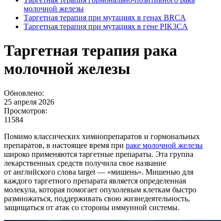
молочной железы
Таргетная терапия при мутациях в генах BRCA
Таргетная терапия при мутациях в гене PIK3CA
Таргетная терапия рака
молочной железы
Обновлено:
25 апреля 2026
Просмотров:
11584
Помимо классических химиопрепаратов и гормональных
препаратов, в настоящее время при
раке молочной железы
широко применяются таргетные препараты. Эта группа
лекарственных средств получила свое название
от английского слова target — «мишень». Мишенью для
каждого таргетного препарата является определенная
молекула, которая помогает опухолевым клеткам быстро
размножаться, поддерживать свою жизнедеятельность,
защищаться от атак со стороны иммунной системы.