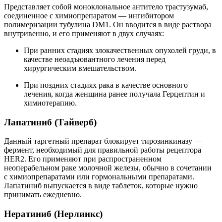
Представляет собой моноклональное антитело трастузумаб,
соединенное с химиопрепаратом — ингибитором
полимеризации тубулина DM1. Он вводится в виде раствора
внутривенно, и его применяют в двух случаях:
При ранних стадиях злокачественных опухолей груди, в
качестве неоадъювантного лечения перед
хирургическим вмешательством.
При поздних стадиях рака в качестве основного
лечения, когда женщина ранее получала Герцептин и
химиотерапию.
Лапатиниб (Тайверб)
Данный таргетный препарат блокирует тирозинкиназу —
фермент, необходимый для правильной работы рецептора
HER2. Его применяют при распространенном
неоперабельном раке молочной железы, обычно в сочетании
с химиопрепаратами или гормональными препаратами.
Лапатиниб выпускается в виде таблеток, которые нужно
принимать ежедневно.
Нератиниб (Нерлинкс)