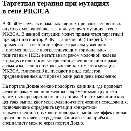
Таргетная терапия при мутациях
в гене PIK3CA
В 30–40% случаев в раковых клетках при злокачественных
опухолях молочной железы присутствует мутация в гене
PIK3CA. В данной ситуации может применяться таргетный
препарат ингибитор PI3K — алпелисиб (Пикрей). Его
применяют в сочетании с фулвестрантом у женщин
в постменопаузе с прогрессирующим гормонально-
позитивным HER2-негативным раком молочной железы
в процессе или после завершения лечения ингибиторами
ароматазы, если в опухолевых клетках имеется мутация
PIK3CA. Алпелисиб выпускают в виде таблеток,
предназначенных для приема один раз в день ежедневно.
На портале
Докио
можно подобрать клиники, где проводят
лечение рака молочной железы современными группами
таргетных препаратов по показаниям. В таких медицинских
центрах выполняют молекулярно-генетические исследования,
позволяющие определить мутации конкретной
злокачественной опухоли и подобрать наиболее эффективные
противоопухолевые средства. Записаться на приём к
специалисту можно через портал Докио.