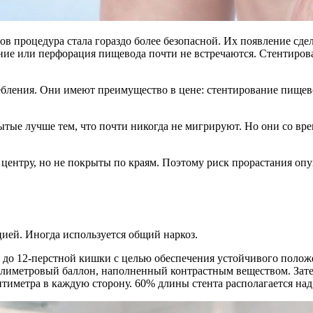
в процедура стала гораздо более безопасной. Их появление сд
ние или перфорация пищевода почти не встречаются. Стентиро
ебления. Они имеют преимущество в цене: стентирование пищево
ые лучше тем, что почти никогда не мигрируют. Но они со вр
ентру, но не покрыты по краям. Поэтому риск прорастания опу
ией. Иногда используется общий наркоз.
я до 12-перстной кишки с целью обеспечения устойчивого полож
лиметровый баллон, наполненный контрастным веществом. Зате
тиметра в каждую сторону. 60% длины стента располагается над