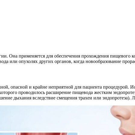
ии. Она применяется для обеспечения прохождения пищевого ко
ода или опухолях других органов, когда новообразование прора
ой, опасной и крайне неприятной для пациента процедурой. Ис
е которого проводилось расширение пищевода жестким эндопрот
шение дыхания вследствие смещения трахеи или эндопротеза). Л