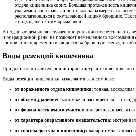
отдела кишечника своих. Большая протяженность кишечни
удаляемой части завязан не только на размере патологич
располагающихся в окутывающей кишку брюшине. Так п
с подходящей к ним брыжейкой.
В подавляющем числе случаев при резекции после этапа отсеч
и операционной раны не позволяет немедленного воссоздания 
концов кишки временно выводится на брюшную стенку, такой 
Виды резекций кишечника
При достаточно длительной истории хирургии кишечника до н
Виды резекции кишечника разделяют в зависимости:
от пораженного отдела кишечника:
тонкая, восходящая
от объема удаление:
экономная и расширенная — стандар
от формы иссекаемого участка:
поперечная, краевая (кл
от характера оперативного вмешательства:
экстренная
от способа доступа к кишечнику:
лапаротомная с класси