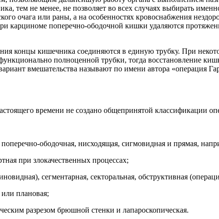
ка, тем не менее, не позволяет во всех случаях выбирать имен
еского очага или раны, а на особенностях кровоснабжения нездо
ри карциноме поперечно-ободочной кишки удаляются протяженн
ения концы кишечника соединяются в единую трубку. При некот
функционально полноценной трубки, тогда восстановление кишки
вариант вмешательства называют по имени автора «операция Га
астоящего времени не создано общепринятой классификации оп
, поперечно-ободочная, нисходящая, сигмовидная и прямая, нап
тная при злокачественных процессах;
иновидная), сегментарная, секторальная, обструктивная (операци
 или плановая;
ческим разрезом брюшной стенки и лапароскопическая.