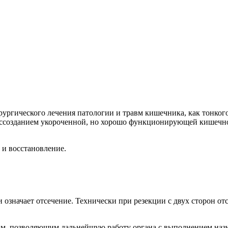
ургического лечения патологии и травм кишечника, как тонкого
оссозданием укороченной, но хорошо функционирующей кишечно
 и восстановление.
ни означает отсечение. Технически при резекции с двух сторон о
ам, позволяющим дальнейшую работу органа с выполнением наз