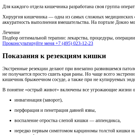
Для каждого отдела кишечника разработана своя группа опер
Хирургия кишечника — одна из самых сложных медицинских сп
аккуратность выполнения вмешательства. На портале Докио м
Лечение
Подбор оптимальной терапии: лекарства, процедуры, операции
Проконсультируйте меня
+7 (495) 023-12-23
Показания к резекциям кишки
Экстренные резекции делают при внезапно развившемся патол
не получается просто сшить края раны. Но чаще всего экстре
кишечник брыжеечном сосуде, а также при не купируемых энд
В понятие «острый живот» включены все угрожающие жизни ос
инвагинация (заворот),
перфорация и пенетрация давней язвы,
воспаление отростка слепой кишки — аппендикса,
нередко первым симптомом карциномы толстой кишки ил