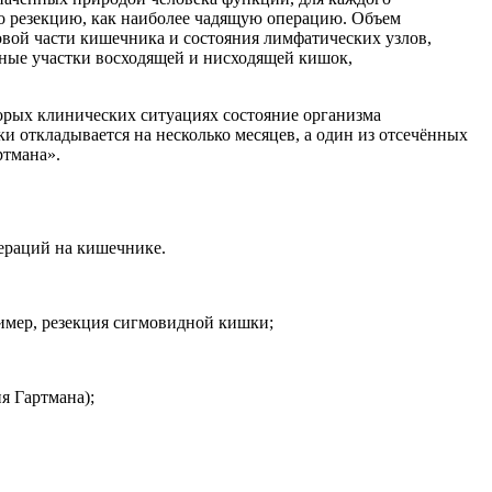
но резекцию, как наиболее чадящую операцию. Объем
ровой части кишечника и состояния лимфатических узлов,
ые участки восходящей и нисходящей кишок,
орых клинических ситуациях состояние организма
 откладывается на несколько месяцев, а один из отсечённых
ртмана».
ераций на кишечнике.
ример, резекция сигмовидной кишки;
я Гартмана);