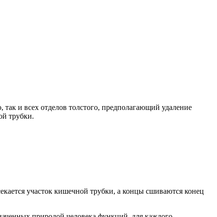
, так и всех отделов толстого, предполагающий удаление
й трубки.
тсекается участок кишечной трубки, а концы сшиваются конец
наченных природой человека функций, для каждого