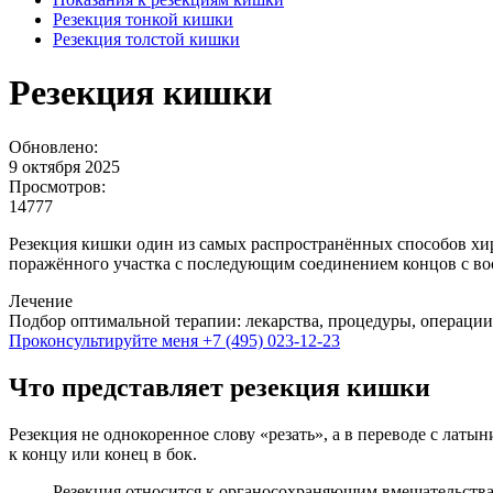
Резекция тонкой кишки
Резекция толстой кишки
Резекция кишки
Обновлено:
9 октября 2025
Просмотров:
14777
Резекция кишки один из самых распространённых способов хир
поражённого участка с последующим соединением концов с в
Лечение
Подбор оптимальной терапии: лекарства, процедуры, операции
Проконсультируйте меня
+7 (495) 023-12-23
Что представляет резекция кишки
Резекция не однокоренное слову «резать», а в переводе с латы
к концу или конец в бок.
Резекция относится к органосохраняющим вмешательств