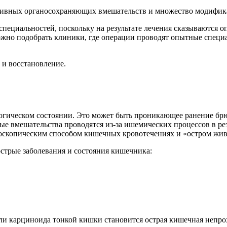
ативных органосохраняющих вмешательств и множество модифик
ециальностей, поскольку на результате лечения сказываются оп
ожно подобрать клиники, где операции проводят опытные специ
 и восстановление.
огическом состоянии. Это может быть проникающее ранение бр
нные вмешательства проводятся из-за ишемических процессов в 
оскопическим способом кишечных кровотечениях и «остром жив
трые заболевания и состояния кишечника:
и карциноида тонкой кишки становится острая кишечная непро