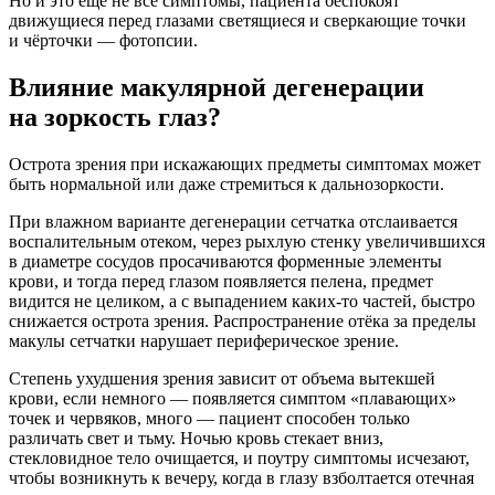
Но и это ещё не все симптомы, пациента беспокоят
движущиеся перед глазами светящиеся и сверкающие точки
и чёрточки — фотопсии.
Влияние макулярной дегенерации
на зоркость глаз?
Острота зрения при искажающих предметы симптомах может
быть нормальной или даже стремиться к дальнозоркости.
При влажном варианте дегенерации сетчатка отслаивается
воспалительным отеком, через рыхлую стенку увеличившихся
в диаметре сосудов просачиваются форменные элементы
крови, и тогда перед глазом появляется пелена, предмет
видится не целиком, а с выпадением каких-то частей, быстро
снижается острота зрения. Распространение отёка за пределы
макулы сетчатки нарушает периферическое зрение.
Степень ухудшения зрения зависит от объема вытекшей
крови, если немного — появляется симптом «плавающих»
точек и червяков, много — пациент способен только
различать свет и тьму. Ночью кровь стекает вниз,
стекловидное тело очищается, и поутру симптомы исчезают,
чтобы возникнуть к вечеру, когда в глазу взболтается отечная