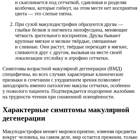
и скапливается под сетчаткой, сдавливая и разделяя
колбочки, которые гибнут, на этом месте нет восприятия
цвета — это слепые пятна.
При сухой макулодистрофии образуются друзы —
глыбки белков и пигмента липофусцина, меняющие
чёткость зрительного восприятия. Друзы бывают
крупные мягкие и мелкие твёрдые, смешанные
и сливные. Они растут, твёрдые переходят в мягкие,
сливаются друг с другом, вызывая на месте своей
локализации отслойку и атрофию сетчатки.
Симптомы возрастной макулярной дегенерации (ВМД)
специфичны, во всех случаях характерные клинические
признаки в сочетании с ухудшением зрения позволяют
заподозрить именно патологию макулы сетчатки, особенно
у пожилого пациента. Подтверждается подозрение жалобами
на трудности чтения при сниженной освещённости.
Характерные симптомы макулярной
дегенерации
Макулодистрофия меняет мировосприятие, изменяя предметы
вокруг человека, на самом деле, мир остается прежним, только