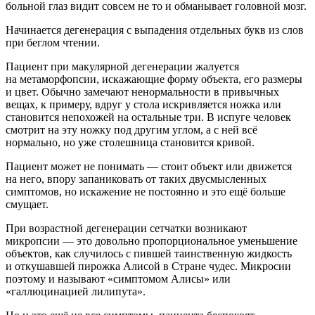
больной глаз видит совсем не то и обманывает головной мозг.
Начинается дегенерация с выпадения отдельных букв из слов
при беглом чтении.
Пациент при макулярной дегенерации жалуется
на метаморфопсии, искажающие форму объекта, его размеры
и цвет. Обычно замечают ненормальности в привычных
вещах, к примеру, вдруг у стола искривляется ножка или
становится непохожей на остальные три. В испуге человек
смотрит на эту ножку под другим углом, а с ней всё
нормально, но уже столешница становится кривой.
Пациент может не понимать — стоит объект или движется
на него, впору запаниковать от таких двусмысленных
симптомов, но искажение не постоянно и это ещё больше
смущает.
При возрастной дегенерации сетчатки возникают
микропсии — это довольно пропорциональное уменьшение
объектов, как случилось с пившей таинственную жидкость
и откушавшей пирожка Алисой в Стране чудес. Микросии
поэтому и называют «симптомом Алисы» или
«галлюцинацией лилипута».