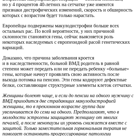
но у 4 процентов 40-летних на сетчатке уже имеются
признаки дистрофических изменений, скорость и обширность
которых с возрастом будет только нарастать.
Европейцы подвержены макулодистрофии больше всех
остальных рас. По всей вероятности, у них причиной
склонности становятся гены, сейчас выясняется роль
некоторых наследуемых с европеоидной расой генетических
вариаций.
Доказано, что причина заболевания кроется
и в наследственности, больной ВМД родитель в равной
степени может передать или не передать ребенку «больные»
гены, которые начнут проявлять свою активность после
выхода потомка на пенсию. Эти гены кодируют дефектные
белки, составляющие структурные элементы клеток сетчатки.
Женщины болеют чаще, и если до пенсии на одного мужчину с
ВМД приходится две страдающих макулодистрофией
женщины, то в преклонном возрасте группа дам
увеличивается до семи на одного. Предполагают, что в
молодости эстрогены защищают женщину от многих
печалей, а после менопаузы их уровень снижается вместе с
защитой. Только заместительная гормональная терапия не
помогает остановить прогрессирование патологии