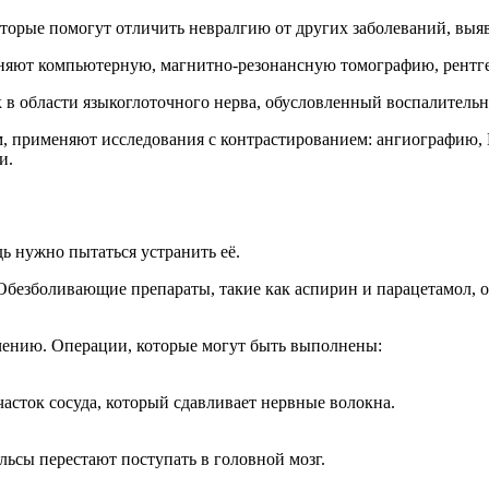
оторые помогут отличить невралгию от других заболеваний, выяв
еняют компьютерную, магнитно-резонансную томографию, рентг
в области языкоглоточного нерва, обусловленный воспалитель
дом, применяют исследования с контрастированием: ангиографию
и.
ь нужно пытаться устранить её.
 Обезболивающие препараты, такие как аспирин и парацетамол, 
ечению. Операции, которые могут быть выполнены:
часток сосуда, который сдавливает нервные волокна.
льсы перестают поступать в головной мозг.