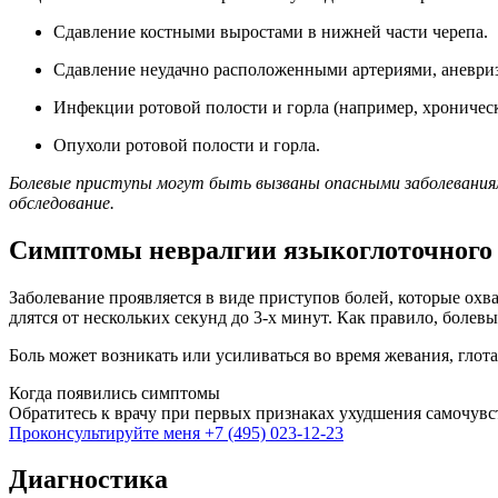
Сдавление костными выростами в нижней части черепа.
Сдавление неудачно расположенными артериями, аневри
Инфекции ротовой полости и горла (например, хроническ
Опухоли ротовой полости и горла.
Болевые приступы могут быть вызваны опасными заболеваниями
обследование.
Симптомы невралгии языкоглоточного
Заболевание проявляется в виде приступов болей, которые ох
длятся от нескольких секунд до 3-х минут. Как правило, болев
Боль может возникать или усиливаться во время жевания, глотан
Когда появились симптомы
Обратитесь к врачу при первых признаках ухудшения самочув
Проконсультируйте меня
+7 (495) 023-12-23
Диагностика