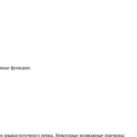
азные функции:
ению языкоглоточного нерва. Некоторые возможные причины: