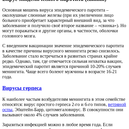
Основная мишень вируса эпидемического паротита –
околоушные слюнные железы (при их увеличении лицо
больного приобретает характерный внешний вид, за что
заболевание и получило своё второе название – «свинка»). Но
могут поражаться и другие органы, в частности, оболочки
головного мозга.
С введением вакцинации значение эпидемического паротита
в качестве причины вирусного менингита резко снизилось.
Заболевание стало встречаться в развитых странах крайне
редко. Однако, там, где отмечается сильная нехватка вакцин,
эпидемический паротит является причиной 10-20% случаев
менингита. Чаще всего болеют мужчины в возрасте 16-21
года.
Вирусы герпеса
К наиболее частым возбудителям менингита в этом семействе
относятся: вирус простого герпеса 2-го и 6-го типов,
ветряной
оспы
, Эбштейн-Барр, цитомегаловирус. В совокупности они
вызывают около 4% случаев заболевания.
Заразиться инфекцией можно в любое время года. Если