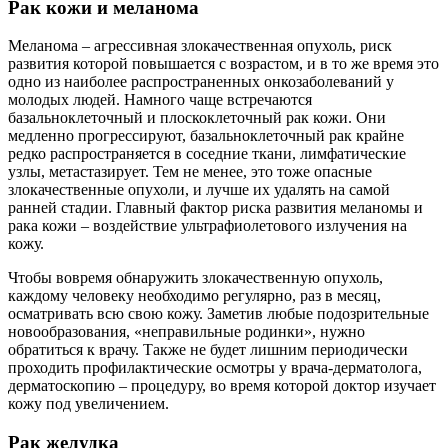
Рак кожи и меланома
Меланома – агрессивная злокачественная опухоль, риск
развития которой повышается с возрастом, и в то же время это
одно из наиболее распространенных онкозаболеваний у
молодых людей. Намного чаще встречаются
базальноклеточный и плоскоклеточный рак кожи. Они
медленно прогрессируют, базальноклеточный рак крайне
редко распространяется в соседние ткани, лимфатические
узлы, метастазирует. Тем не менее, это тоже опасные
злокачественные опухоли, и лучше их удалять на самой
ранней стадии. Главный фактор риска развития меланомы и
рака кожи – воздействие ультрафиолетового излучения на
кожу.
Чтобы вовремя обнаружить злокачественную опухоль,
каждому человеку необходимо регулярно, раз в месяц,
осматривать всю свою кожу. Заметив любые подозрительные
новообразования, «неправильные родинки», нужно
обратиться к врачу. Также не будет лишним периодически
проходить профилактические осмотры у врача-дерматолога,
дерматоскопию – процедуру, во время которой доктор изучает
кожу под увеличением.
Рак желудка