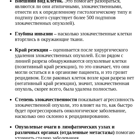
Внешний вид клеток.
Это помогает разобраться,
являются ли они атипичными, злокачественными,
отнести их к определенному гистологическому типу и
подтипу (всего существует более 500 подтипов
злокачественных опухолей).
Глубина инвазии –
насколько злокачественные клетки
вторглись в окружающие ткани.
Край резекции –
оценивается после хирургического
удаления злокачественных опухолей. Если рядом с
линией разреза обнаруживаются опухолевые клетки
(позитивный край резекции), то это означает, что они
могли остаться и в организме пациента, и это грозит
рецидивом. Если раковых клеток возле края разреза нет
(негативный край резекции), значит, злокачественная
опухоль, скорее всего, была удалена полностью.
Степень злокачественности
показывает агрессивность
злокачественной опухоли, это влияет на то, как быстро
будет прогрессировать онкологическое заболевание,
насколько оно склонно к рецидивированию.
Опухолевые очаги в лимфатических узлах и
различных органах (отдаленные метастазы)
помогаю
уточнить стадию заболевания.