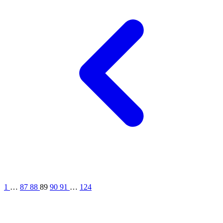
1
…
87
88
89
90
91
…
124