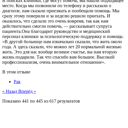
В поисках клиники, где могут помочь, мы нашли подходящее
место. Когда мы позвонили по телефону и рассказали о
диагнозе, нам сказали приезжать и пообещали помощь. Мы
сразу этому поверили и за неделю решили приехать. И
оказалось, что сделали это очень вовремя, так как нам
действительно смогли помочь, — рассказывает супруга
пациента.Она благодарит руководство и медицинский
персонал клиники за психологическую поддержку и помощь:
«В другой больнице нам изначально сказали, что жить около
года. А здесь сказали, что можно лет 20 нормальной жизнью
жить. Это для нас вообще великое счастье, вы нам вторую
жизнь подарили. Так что спасибо вам большое. Высокий
профессионализм, очень внимательное отношение».
В этом отзыве
Рак
« Назад
Вперёд »
Показано
441
по
445
из
617
результатов