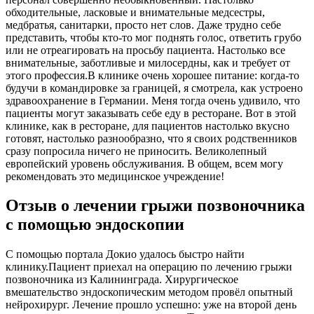
обходительные, ласковые и внимательные медсестры,
медбратья, санитарки, просто нет слов. Даже трудно себе
представить, чтобы кто-то мог поднять голос, ответить грубо
или не отреагировать на просьбу пациента. Настолько все
внимательные, заботливые и милосердны, как и требует от
этого профессия.В клинике очень хорошее питание: когда-то
будучи в командировке за границей, я смотрела, как устроено
здравоохранение в Германии. Меня тогда очень удивило, что
пациенты могут заказывать себе еду в ресторане. Вот в этой
клинике, как в ресторане, для пациентов настолько вкусно
готовят, настолько разнообразно, что я своих родственников
сразу попросила ничего не приносить. Великолепный
европейский уровень обслуживания. В общем, всем могу
рекомендовать это медицинское учреждение!
Отзыв о лечении грыжи позвоночника
с помощью эндоскопии
С помощью портала Докио удалось быстро найти
клинику.Пациент приехал на операцию по лечению грыжи
позвоночника из Калининграда. Хирургическое
вмешательство эндоскопическим методом провёл опытный
нейрохирург. Лечение прошло успешно: уже на второй день