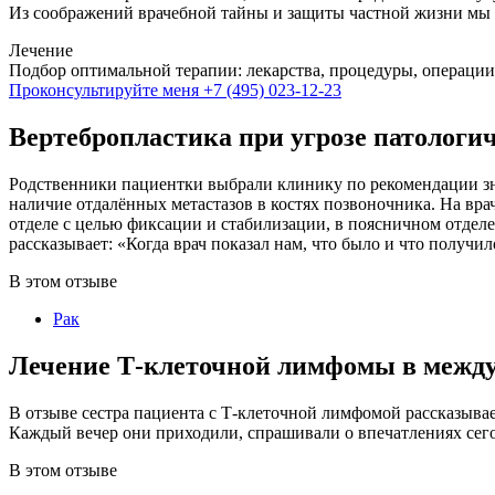
Из соображений врачебной тайны и защиты частной жизни мы 
Лечение
Подбор оптимальной терапии: лекарства, процедуры, операции
Проконсультируйте меня
+7 (495) 023-12-23
Вертебропластика при угрозе патологи
Родственники пациентки выбрали клинику по рекомендации зн
наличие отдалённых метастазов в костях позвоночника. На вр
отделе с целью фиксации и стабилизации, в поясничном отде
рассказывает: «Когда врач показал нам, что было и что получил
В этом отзыве
Рак
Лечение Т-клеточной лимфомы в межд
В отзыве сестра пациента с Т-клеточной лимфомой рассказыва
Каждый вечер они приходили, спрашивали о впечатлениях сего
В этом отзыве