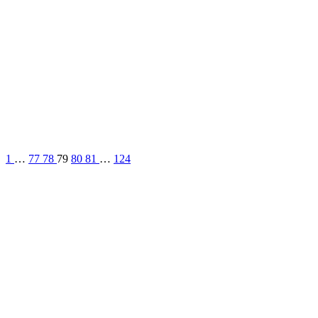
1
…
77
78
79
80
81
…
124