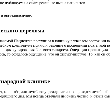
не публикуем на сайте реальные имена пациентов.
 и восстановление.
ческого перелома
акомой.Пациентка поступила в клинику в тяжёлом состоянии на
ачебном консилиуме приняли решение о проведении поэтапной в
ле — для купирования болевого синдрома. Операции прошли уда
ось, то создалось ощущение, что он хирург-виртуоз. То, как он 
ународной клинике
ет, как выбирали лечебное учреждение и как проходит лечебный
дняшнего дня. Мы всегда отвечали им очень честно, и отзыв б