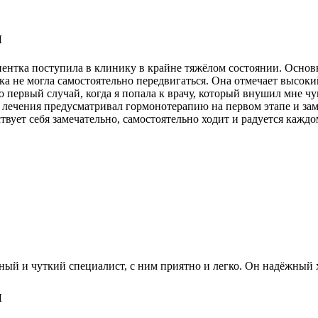
и
нтка поступила в клинику в крайне тяжёлом состоянии. Основн
 не могла самостоятельно передвигаться. Она отмечает высокий
 первый случай, когда я попала к врачу, который внушил мне чу
 лечения предусматривал гормонотерапию на первом этапе и зам
вует себя замечательно, самостоятельно ходит и радуется кажд
ый и чуткий специалист, с ним приятно и легко. Он надёжный х
ы