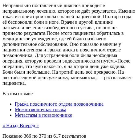
Неправильно поставленный диагноз приводит к
неправильному лечению, которое не даёт результатов. Именно
такая история произошла с нашей пациенткой. Полтора года
её беспокоили боли в ноге. Врачи в другой клинике
назначили лечение тазобедренного сустава, но оно не
принесло результата.После этого пациентка обратилась в
медицинское учреждение, где ей было назначено
дополнительное обследование. Оно показало наличие у
пациентки стеноза и грыжи диска в поясничном отделе
позвоночника. Для устранения боли была необходима
операция, которую провели эндоскопическим путём.«После
операции, это чудо какое-то, я на второй день уже ходила.
Боли были небольшие. На третий день всё прекрасно. На
шестой-седьмой день уже хожу, занимаюсь», — рассказывает
пациентка.
В этом отзыве
Грыжа поясничного отдела позвоночника
Межпозвоночная грыжа
Метастазы в позвоночнике
« Назад
Вперёд »
Показано
366
по
370
из
617
результатов