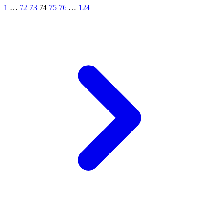
1
…
72
73
74
75
76
…
124