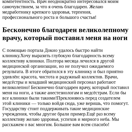
компетентность. Врач неоднократно интересовался моим
самочувствием, за что я очень благодарен. Желаю
медработнику крепкого здоровья, терпения,
профессионального роста и большого счастья!
Бесконечно благодарен великолепному
врачу, который поставил меня на ноги
С помощью портала Докио удалось быстро найти
клинику.Хочу выразить глубокую благодарность всему
коллективу клиники. Полтора месяца лечился в другой
медицинской организации, но не получил ожидаемого
результата. В итоге обратился в эту клинику и был приятно
удивлён: красота, чистота и радужный коллектив. Врачи,
медсёстры и младший медицинский персонал работают
великолепно! Бесконечно благодарен врачу, который поставил
меня на ноги, а также анестезиологам и медсёстрам. Если бы
все клиники были такими!Преклоняюсь перед создателем
этой клиники — только войдя сюда, уже веришь, что помогут.
Государству стоит поддерживать такие медицинские
учреждения, чтобы другие брали пример.Ещё раз всему
коллективу желаю здоровья, успехов и мирного неба. Мы
расскажем о вас многим. Большое вам всем спасибо!