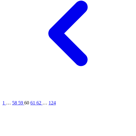
1
…
58
59
60
61
62
…
124