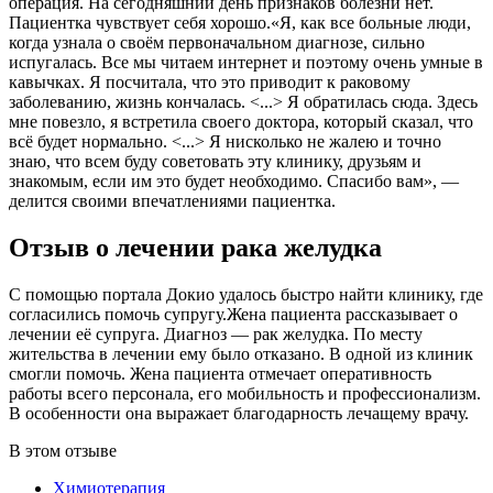
операция. На сегодняшний день признаков болезни нет.
Пациентка чувствует себя хорошо.«Я, как все больные люди,
когда узнала о своём первоначальном диагнозе, сильно
испугалась. Все мы читаем интернет и поэтому очень умные в
кавычках. Я посчитала, что это приводит к раковому
заболеванию, жизнь кончалась. <...> Я обратилась сюда. Здесь
мне повезло, я встретила своего доктора, который сказал, что
всё будет нормально. <...> Я нисколько не жалею и точно
знаю, что всем буду советовать эту клинику, друзьям и
знакомым, если им это будет необходимо. Спасибо вам», —
делится своими впечатлениями пациентка.
Отзыв о лечении рака желудка
С помощью портала Докио удалось быстро найти клинику, где
согласились помочь супругу.Жена пациента рассказывает о
лечении её супруга. Диагноз — рак желудка. По месту
жительства в лечении ему было отказано. В одной из клиник
смогли помочь. Жена пациента отмечает оперативность
работы всего персонала, его мобильность и профессионализм.
В особенности она выражает благодарность лечащему врачу.
В этом отзыве
Химиотерапия