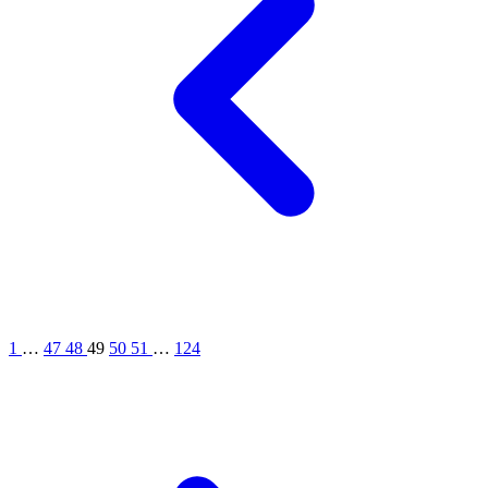
1
…
47
48
49
50
51
…
124