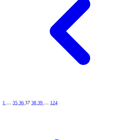
1
…
35
36
37
38
39
…
124