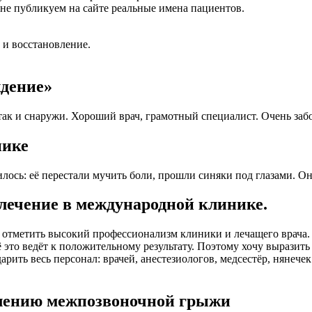
не публикуем на сайте реальные имена пациентов.
 и восстановление.
ждение»
так и снаружи. Хороший врач, грамотный специалист. Очень заб
нике
ось: её перестали мучить боли, прошли синяки под глазами. Он
лечение в международной клинике.
у отметить высокий профессионализм клиники и лечащего врача.
это ведёт к положительному результату. Поэтому хочу выразить 
рить весь персонал: врачей, анестезиологов, медсестёр, нянече
алению межпозвоночной грыжи