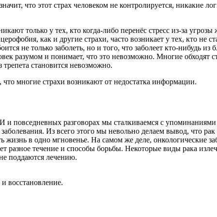
значит, что этот страх человеком не контролируется, никакие лог
икают только у тех, кто когда-либо перенёс стресс из-за угрозы 
ерофобия, как и другие страхи, часто возникает у тех, кто не с
оится не только заболеть, но и того, что заболеет кто-нибудь и
ловек разумом и понимает, что это невозможно. Многие обходят с
з трепета становится невозможно.
 что многие страхи возникают от недостатка информации.
 и повседневных разговорах мы сталкиваемся с упоминаниями о р
заболевания. Из всего этого мы невольно делаем вывод, что рак –
ь жизнь в одно мгновенье. На самом же деле, онкологические за
ет разное течение и способы борьбы. Некоторые виды рака излеч
 не поддаются лечению.
 и восстановление.