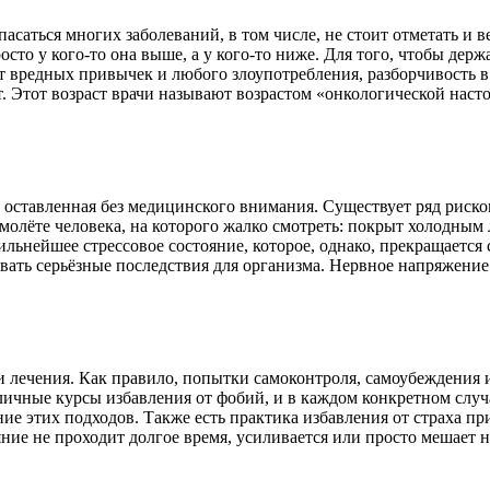
асаться многих заболеваний, в том числе, не стоит отметать и 
осто у кого-то она выше, а у кого-то ниже. Для того, чтобы дер
 вредных привычек и любого злоупотребления, разборчивость в к
ет. Этот возраст врачи называют возрастом «онкологической нас
, оставленная без медицинского внимания. Существует ряд риско
олёте человека, на которого жалко смотреть: покрыт холодным 
ильнейшее стрессовое состояние, которое, однако, прекращается
ызвать серьёзные последствия для организма. Нервное напряжени
 и лечения. Как правило, попытки самоконтроля, самоубеждени
зличные курсы избавления от фобий, и в каждом конкретном слу
ие этих подходов. Также есть практика избавления от страха п
яние не проходит долгое время, усиливается или просто мешает н