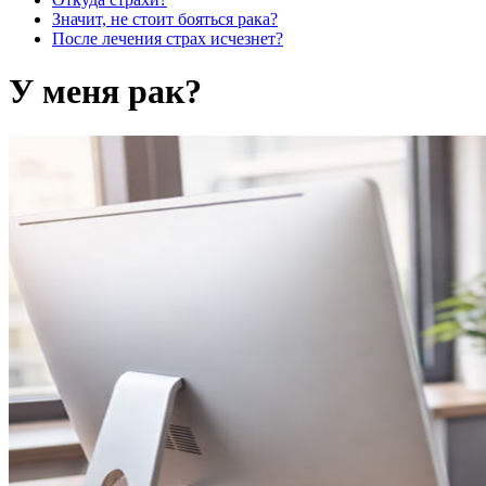
Значит, не стоит бояться рака?
После лечения страх исчезнет?
У меня рак?