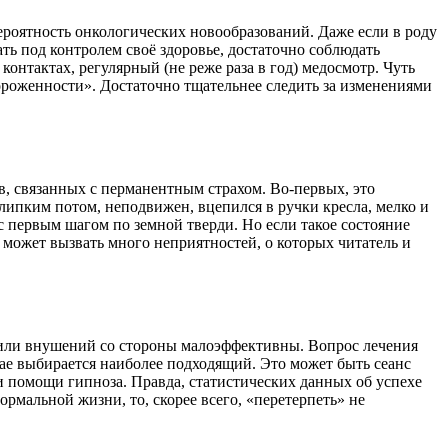
вероятность онкологических новообразований. Даже если в роду
жать под контролем своё здоровье, достаточно соблюдать
онтактах, регулярный (не реже раза в год) медосмотр. Чуть
тороженности». Достаточно тщательнее следить за изменениями
в, связанных с перманентным страхом. Во-первых, это
липким потом, неподвижен, вцепился в ручки кресла, мелко и
 с первым шагом по земной тверди. Но если такое состояние
е может вызвать много неприятностей, о которых читатель и
я или внушений со стороны малоэффективны. Вопрос лечения
чае выбирается наиболее подходящий. Это может быть сеанс
ри помощи гипноза. Правда, статистических данных об успехе
ормальной жизни, то, скорее всего, «перетерпеть» не