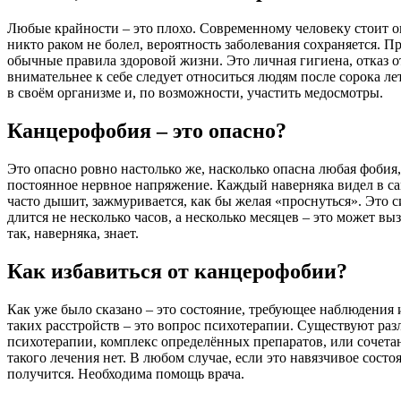
Любые крайности – это плохо. Современному человеку стоит оп
никто раком не болел, вероятность заболевания сохраняется. Пр
обычные правила здоровой жизни. Это личная гигиена, отказ от
внимательнее к себе следует относиться людям после сорока л
в своём организме и, по возможности, участить медосмотры.
Канцерофобия – это опасно?
Это опасно ровно настолько же, насколько опасна любая фобия
постоянное нервное напряжение. Каждый наверняка видел в сам
часто дышит, зажмуривается, как бы желая «проснуться». Это с
длится не несколько часов, а несколько месяцев – это может в
так, наверняка, знает.
Как избавиться от канцерофобии?
Как уже было сказано – это состояние, требующее наблюдения
таких расстройств – это вопрос психотерапии. Существуют ра
психотерапии, комплекс определённых препаратов, или сочетан
такого лечения нет. В любом случае, если это навязчивое состо
получится. Необходима помощь врача.