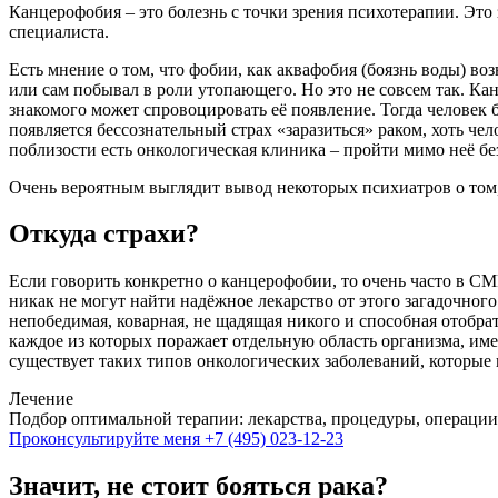
Канцерофобия – это болезнь с точки зрения психотерапии. Это 
специалиста.
Есть мнение о том, что фобии, как аквафобия (боязнь воды) возн
или сам побывал в роли утопающего. Но это не совсем так. Канц
знакомого может спровоцировать её появление. Тогда человек б
появляется бессознательный страх «заразиться» раком, хоть че
поблизости есть онкологическая клиника – пройти мимо неё бе
Очень вероятным выглядит вывод некоторых психиатров о том,
Откуда страхи?
Если говорить конкретно о канцерофобии, то очень часто в СМИ
никак не могут найти надёжное лекарство от этого загадочного 
непобедимая, коварная, не щадящая никого и способная отобрат
каждое из которых поражает отдельную область организма, име
существует таких типов онкологических заболеваний, которые
Лечение
Подбор оптимальной терапии: лекарства, процедуры, операции
Проконсультируйте меня
+7 (495) 023-12-23
Значит, не стоит бояться рака?