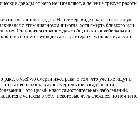
ические доводы от него не избавляют, а лечение требует работы
жизни, связанной с водой. Например, видел, как кто-то тонул,
талкивался с этим диагнозом никогда, хотя смерть близкого или
з близких. Становится страшно даже общаться с онкобольными,
тороной соответствующие сайты, литературу, новости, а если
аке, о чьей-то смерти из-за рака, о том, что ученые ищут и
 это такая болезнь, в ауре смертельной загадочности,
болевания – это целый класс самостоятельных заболеваний,
иваются с успехом в 95%, некоторые чуть сложнее, но почти не