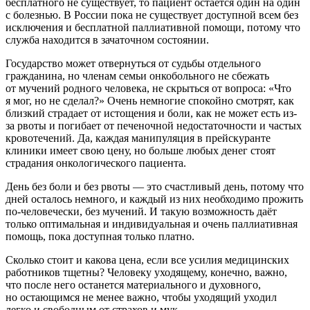
бесплатного не существует, то пациент остаётся один на один
с болезнью. В России пока не существует доступной всем без
исключения и бесплатной паллиативной помощи, потому что
служба находится в зачаточном состоянии.
Государство может отвернуться от судьбы отдельного
гражданина, но членам семьи онкобольного не сбежать
от мучений родного человека, не скрыться от вопроса: «Что
я мог, но не сделал?» Очень немногие спокойно смотрят, как
близкий страдает от истощения и боли, как не может есть из-
за рвоты и погибает от печеночной недостаточности и частых
кровотечений. Да, каждая манипуляция в прейскуранте
клиники имеет свою цену, но больше любых денег стоят
страдания онкологического пациента.
День без боли и без рвоты — это счастливый день, потому что
дней осталось немного, и каждый из них необходимо прожить
по-человечески, без мучений. И такую возможность даёт
только оптимальная и индивидуальная и очень паллиативная
помощь, пока доступная только платно.
Сколько стоит и какова цена, если все усилия медицинских
работников тщетны? Человеку уходящему, конечно, важно,
что после него останется материального и духовного,
но остающимся не менее важно, чтобы уходящий уходил
легко и свободным от страхов и мук.