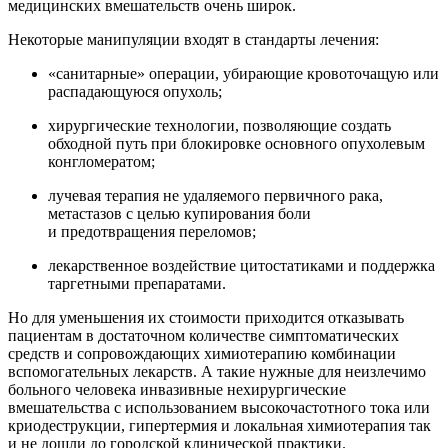
медицинских вмешательств очень широк.
Некоторые манипуляции входят в стандарты лечения:
«санитарные» операции, убирающие кровоточащую или
распадающуюся опухоль;
хирургические технологии, позволяющие создать
обходной путь при блокировке основного опухолевым
конгломератом;
лучевая терапия не удаляемого первичного рака,
метастазов с целью купирования боли
и предотвращения переломов;
лекарственное воздействие цитостатиками и поддержка
таргетными препаратами.
Но для уменьшения их стоимости приходится отказывать
пациентам в достаточном количестве симптоматических
средств и сопровождающих химиотерапию комбинации
вспомогательных лекарств. А такие нужные для неизлечимо
больного человека инвазивные нехирургические
вмешательства с использованием высокочастотного тока или
криодеструкции, гипертермия и локальная химиотерапия так
и не дошли до городской клинической практики.