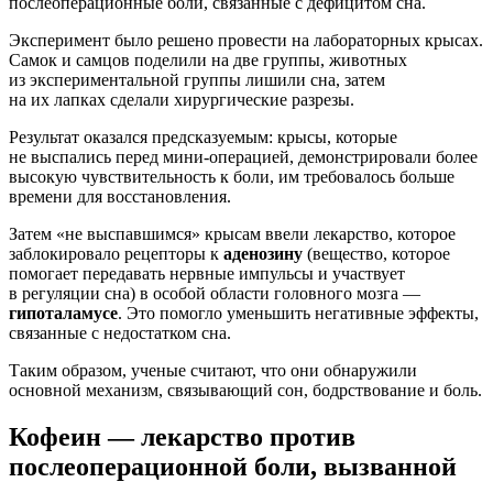
послеоперационные боли, связанные с дефицитом сна.
Эксперимент было решено провести на лабораторных крысах.
Самок и самцов поделили на две группы, животных
из экспериментальной группы лишили сна, затем
на их лапках сделали хирургические разрезы.
Результат оказался предсказуемым: крысы, которые
не выспались перед мини-операцией, демонстрировали более
высокую чувствительность к боли, им требовалось больше
времени для восстановления.
Затем «не выспавшимся» крысам ввели лекарство, которое
заблокировало рецепторы к
аденозину
(вещество, которое
помогает передавать нервные импульсы и участвует
в регуляции сна) в особой области головного мозга —
гипоталамусе
. Это помогло уменьшить негативные эффекты,
связанные с недостатком сна.
Таким образом, ученые считают, что они обнаружили
основной механизм, связывающий сон, бодрствование и боль.
Кофеин — лекарство против
послеоперационной боли, вызванной