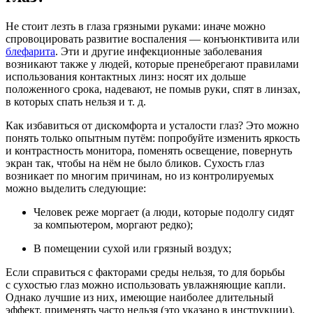
Не стоит лезть в глаза грязными руками: иначе можно
спровоцировать развитие воспаления — конъюнктивита или
блефарита
. Эти и другие инфекционные заболевания
возникают также у людей, которые пренебрегают правилами
использования контактных линз: носят их дольше
положенного срока, надевают, не помыв руки, спят в линзах,
в которых спать нельзя и т. д.
Как избавиться от дискомфорта и усталости глаз? Это можно
понять только опытным путём: попробуйте изменить яркость
и контрастность монитора, поменять освещение, повернуть
экран так, чтобы на нём не было бликов. Сухость глаз
возникает по многим причинам, но из контролируемых
можно выделить следующие:
Человек реже моргает (а люди, которые подолгу сидят
за компьютером, моргают редко);
В помещении сухой или грязный воздух;
Если справиться с факторами среды нельзя, то для борьбы
с сухостью глаз можно использовать увлажняющие капли.
Однако лучшие из них, имеющие наиболее длительный
эффект, применять часто нельзя (это указано в инструкции).