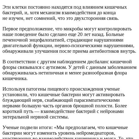
Эти клетки постоянно находятся под влиянием кишечных
бактерий, и, хотя механизм взаимодействия до конца
не изучен, нет сомнений, что это двухсторонняя связь.
Первое предположение, что микробы могут контролировать
наше поведение было сделано еще 20 лет назад. Больные
печеночной энцефалопатией, страдающие нарушениями
двигательной функции, нервно-психическими нарушениями,
обнаруживали улучшения после приема антибиотиков внутрь.
В соответствии с другим наблюдением дисбаланс кишечной
флоры связывался с аутизмом. У детей с данным заболеванием
обнаруживалась нетипичная и менее разнообразная флора
кишечника.
Используя патогены пищевого происхождения ученые
установили, что кишечные бактерии могут активировать
блуждающий нерв, снабжающий парасимпатическими
нервами большую часть органов брюшной полости. Более
короткий путь — взаимодействие бактерий с нейронами
энтеральной нервной системы.
Ученые подвели итоги: «Мы предполагаем, что кишечные
бактерии могут изменить уровень нейромедиаторов,
участвующих во взаимодействии кишечника и мозга. То, что