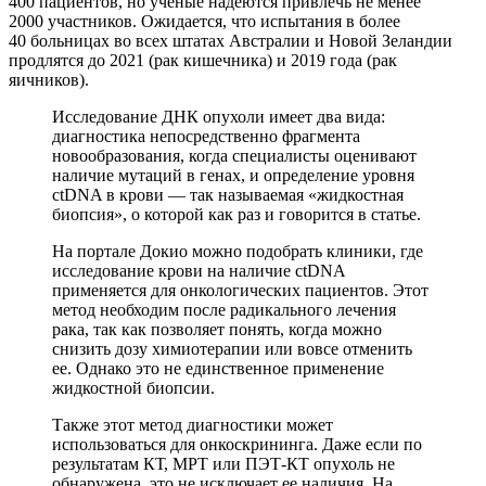
400 пациентов, но ученые надеются привлечь не менее
2000 участников. Ожидается, что испытания в более
40 больницах во всех штатах Австралии и Новой Зеландии
продлятся до 2021 (рак кишечника) и 2019 года (рак
яичников).
Исследование ДНК опухоли имеет два вида:
диагностика непосредственно фрагмента
новообразования, когда специалисты оценивают
наличие мутаций в генах, и определение уровня
ctDNA в крови — так называемая «жидкостная
биопсия», о которой как раз и говорится в статье.
На портале Докио можно подобрать клиники, где
исследование крови на наличие ctDNA
применяется для онкологических пациентов. Этот
метод необходим после радикального лечения
рака, так как позволяет понять, когда можно
снизить дозу химиотерапии или вовсе отменить
ее. Однако это не единственное применение
жидкостной биопсии.
Также этот метод диагностики может
использоваться для онкоскрининга. Даже если по
результатам КТ, МРТ или ПЭТ-КТ опухоль не
обнаружена, это не исключает ее наличия. На