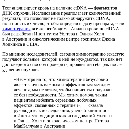
Тест анализирует кровь на наличие ctDNA — фрагментов
ДНК опухоли. Исследование предполагает количественный
результат, что позволяет не только обнаружить ctDNA,
но и понять их число, чтобы определить дозу препарата, если
химиотерапия
все же необходима. Анализ крови по ctDNA
был разработан Институтом Уолтера и Элизы Холл
в Австралии и онкологическим центре госпиталя Джона
Хопкинса в США.
По мнению исследователей, сегодня химиотерапию зачастую
получают больные, которой в ней не нуждаются, так как нет
достоверного способа проверить, проявит ли себя рак после
удаления опухоли.
«Несмотря на то, что химиотерапия безусловно
является очень важным и эффективным методом
лечения, мы не хотим, чтобы пациенты получали
ее без необходимости. Мы хотим помочь таким
пациентам избежать серьезных побочных
эффектов, связанных с терапией», — сказала
руководитель исследования, ученый-клиницист
в Институте медицинских исследований Уолтера
и Элизы Холл и онкологическом центре Питера
МакКаллума в Австралии.