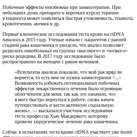
Побочные эффекты неизбежны при химиотерапии. При
небольших дозах препарата и коротких курсах терапии
у пациента может появляться быстрая утомляемость, тошнота,
кровотечения, анемия и др.
Первые клинические исследования теста крови на ctDNA
началось в 2015 году. Ученые начали с пациентов с ранней
стадией рака кишечника и увидели, что анализ позволяет
разделить онкобольных на группы «высокого» и «низкого»
риска рецидива. В 2017 году исследование было
распространено на женщин с раком яичников.
«Результаты анализа показали, что мой рак вряд ли
вернется, то есть мне не нужна химиотерапия <...>
Возможность избежать потенциальных побочных
эффектов лекарственного лечения было огромным
облегчением для меня, так как это означало, что
я могу быстро вернуться к работе, снова начать
путешествовать и вести активную социальную
жизнь», — высказался участник исследования
теста профессор Хью Макдермотт, которому
провели хирургическое лечение рака кишечника.
Сейчас в испытаниях теста крови ctDNA участвует уже более